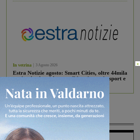
×
In vetrina
3 Agosto 2026
Estra Notizie agosto: Smart Cities, oltre 44mila
studenti coinvolti, torna il bando per lo sport e
debutta il podcast Estrair
Più lette