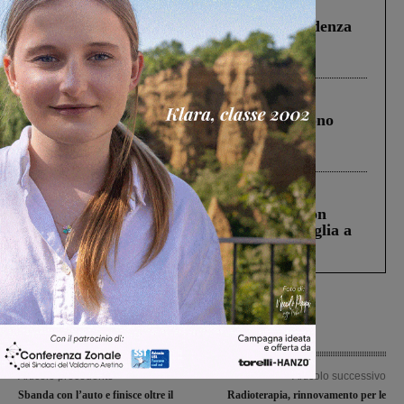
Figline Incisa Valdarno
1 Agosto 2026
Piscina di Figline finanziata oltre la scadenza
Pnrr, il gruppo di Fratelli d’Italia: “Un
ringraziamento al Governo”
Cronaca
4 Agosto 2026
Un anno fa la strage in A1 in cui morirono
Gianni, Giulia e Franco. Lo schianto, il
processo, lo stop ai sorpassi fra tir....
Cronaca
3 Agosto 2026
Scomparso da una struttura di Castiglion
Fiorentino l’uomo che aveva ucciso la figlia a
Levane nel 2020
Articolo precedente
Articolo successivo
Sbanda con l’auto e finisce oltre il
Radioterapia, rinnovamento per le