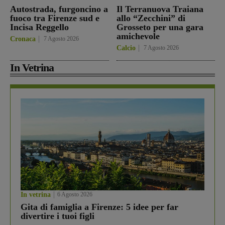
Autostrada, furgoncino a
Il Terranuova Traiana
fuoco tra Firenze sud e
allo “Zecchini” di
Incisa Reggello
Grosseto per una gara
amichevole
Cronaca
7 Agosto 2026
Calcio
7 Agosto 2026
In Vetrina
In vetrina
6 Agosto 2026
Gita di famiglia a Firenze: 5 idee per far
divertire i tuoi figli