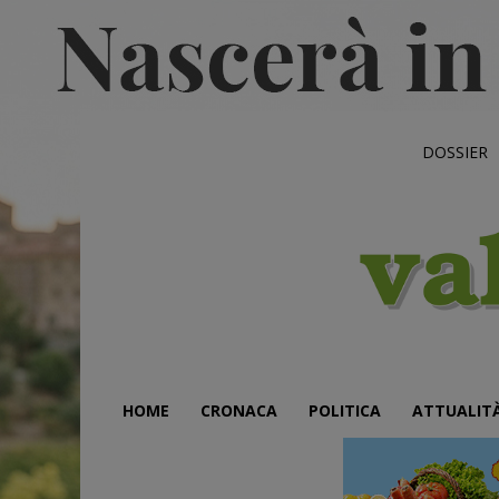
DOSSIER
HOME
CRONACA
POLITICA
ATTUALIT