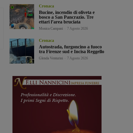
Cronaca
Bucine, incendio di oliveta e
bosco a San Pancrazio. Tre
ettari l’area bruciata
Monica Campani
-
7 Agosto 2026
Cronaca
Autostrada, furgoncino a fuoco
tra Firenze sud e Incisa Reggello
Glenda Venturini
-
7 Agosto 2026