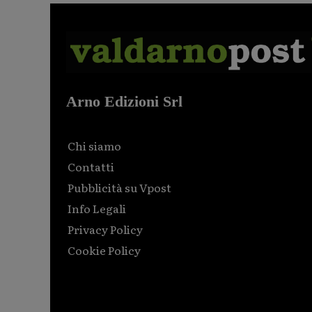
Arno Edizioni Srl
Chi siamo
Contatti
Pubblicità su Vpost
Info Legali
Privacy Policy
Cookie Policy
Html code here! Replace this with any non empty raw
html code and that's it.