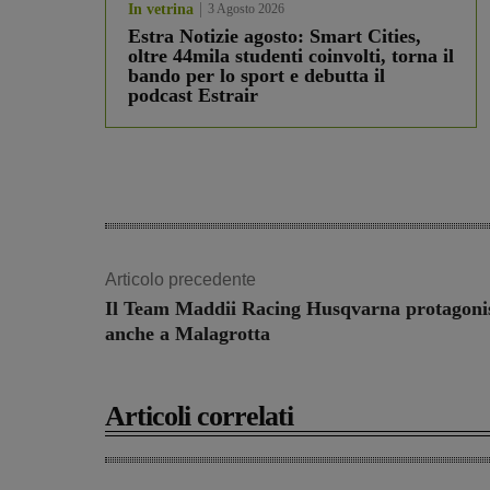
In vetrina
3 Agosto 2026
Estra Notizie agosto: Smart Cities,
oltre 44mila studenti coinvolti, torna il
bando per lo sport e debutta il
podcast Estrair
Articolo precedente
Il Team Maddii Racing Husqvarna protagoni
anche a Malagrotta
Articoli correlati