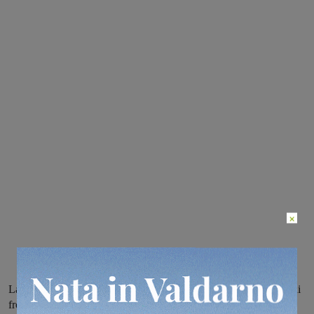
×
La sfilata prenderà il via alle 14 in zona stadio da piazza Pertini, di
fronte quindi al Murales di Venturino Venturi