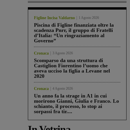
Figline Incisa Valdarno
1 Agosto 2026
Piscina di Figline finanziata oltre la
scadenza Pnrr, il gruppo di Fratelli
d’Italia: “Un ringraziamento al
Governo”
Cronaca
3 Agosto 2026
Scomparso da una struttura di
Castiglion Fiorentino l’uomo che
aveva ucciso la figlia a Levane nel
2020
Cronaca
4 Agosto 2026
Un anno fa la strage in A1 in cui
morirono Gianni, Giulia e Franco. Lo
schianto, il processo, lo stop ai
sorpassi fra tir....
In Vetrina