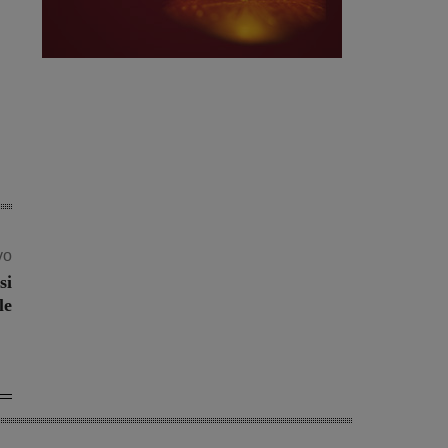
vo
si
le