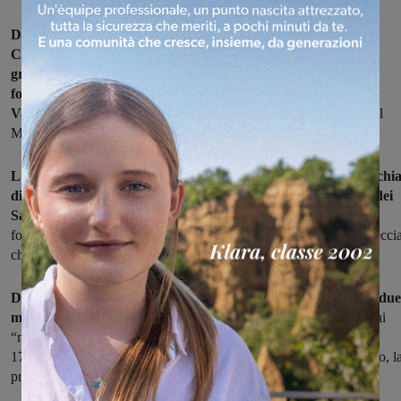
Domenica 12 febbraio torna il “Carnevale dei ragazzi” a
Castelnuovo dei Sabbioni, l'iniziativa in maschera realizzata
grazie alla sinergia tra le associazioni castelnuovesi con il
fondamentale contributo dell'Associazione Carnevale di
Vacchereccia.
Per giovani e non ritrovo fissato alle 14 di fronte al
Murales di Venturino Venturi.
L'evento è stato promosso in sinergia dalla Comunità Parrocchia
di San Donato, dal Comitato Festeggiamenti di Castelnuovo dei
Sabbioni e dalla società sportiva USD Castelnuovese
con il
fondamentale contributo dall'Associazione Carnevale di Vaccherecci
che ha messo a disposizione due carri.
Dopo la sfilata, presso la Sala Parrocchiale, verranno esposti due
mascheroni del Carnevale di Viareggio
gentilmente concessi dai
“maestri” viareggini alla comunità di Castelnuovo. A partire dalle
17.00 infine, sempre presso i locali della Parrocchia di San Donato, l
premiazioni della maschera più bella e del gruppo più originale.