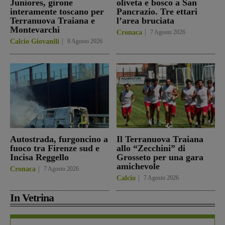
Juniores, girone
oliveta e bosco a San
interamente toscano per
Pancrazio. Tre ettari
Terranuova Traiana e
l’area bruciata
Montevarchi
Cronaca
7 Agosto 2026
Calcio Giovanili
8 Agosto 2026
Autostrada, furgoncino a
Il Terranuova Traiana
fuoco tra Firenze sud e
allo “Zecchini” di
Incisa Reggello
Grosseto per una gara
amichevole
Cronaca
7 Agosto 2026
Calcio
7 Agosto 2026
In Vetrina