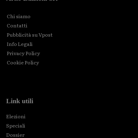
Chi siamo
Contatti
Pubblicità su Vpost
Info Legali
Privacy Policy
Cookie Policy
Html code here! Replace this with any non empty raw html
code and that's it.
Link utili
Elezioni
Speciali
Dossier