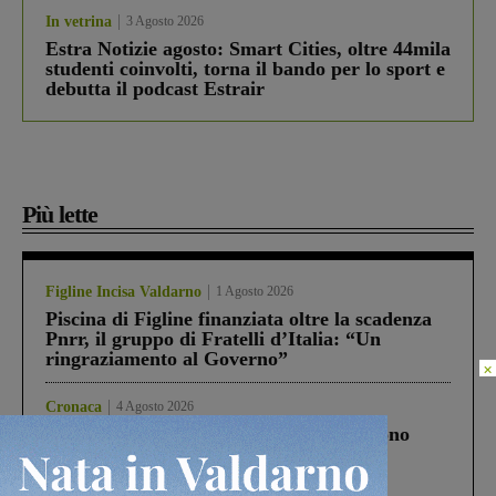
In vetrina
3 Agosto 2026
Estra Notizie agosto: Smart Cities, oltre 44mila
studenti coinvolti, torna il bando per lo sport e
debutta il podcast Estrair
Più lette
Figline Incisa Valdarno
1 Agosto 2026
Piscina di Figline finanziata oltre la scadenza
Pnrr, il gruppo di Fratelli d’Italia: “Un
ringraziamento al Governo”
×
Cronaca
4 Agosto 2026
Un anno fa la strage in A1 in cui morirono
Gianni, Giulia e Franco. Lo schianto, il
processo, lo stop ai sorpassi fra tir....