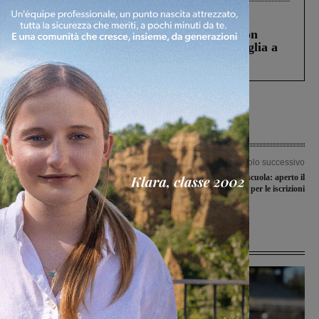
Cronaca
3 Agosto 2026
Scomparso da una struttura di Castiglion
Fiorentino l’uomo che aveva ucciso la figlia a
Levane nel 2020
Articolo precedente
Articolo successivo
In corso la Festa Viola a Rignano,
Servizi di pre e post scuola: aperto il
domenica il pranzo per ‘adottare un
bando per le iscrizioni
giardino’
Ultime Notizie