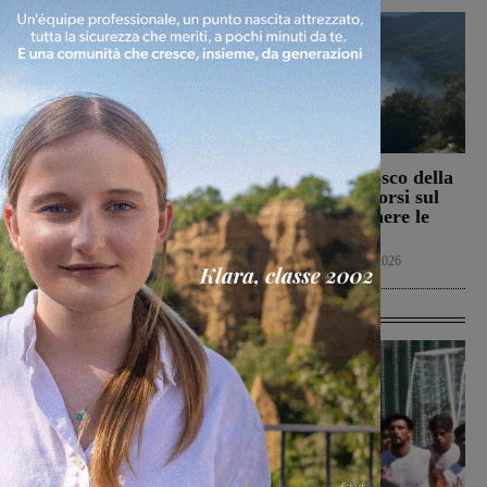
Il Terranuova Traiana
Incendio nel bosco della
allo “Zecchini” di
Trappola. Soccorsi sul
Grosseto per una gara
posto per spegnere le
amichevole
fiamme
Calcio
7 Agosto 2026
Cronaca
7 Agosto 2026
Ultime Calcio