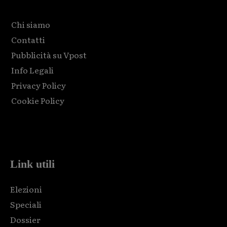
Chi siamo
Contatti
Pubblicità su Vpost
Info Legali
Privacy Policy
Cookie Policy
Html code here! Replace this with any non empty raw html
code and that's it.
Link utili
Elezioni
Speciali
Dossier