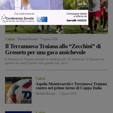
Calcio
Michele Bossini
-
7 Agosto 2026
Il Terranuova Traiana allo “Zecchini” di
Grosseto per una gara amichevole
Il Terranuova Traiana domani in trasferta alle 18 affronterà il Grosseto in
quello che sarà il primo vero grande test per ii...
Calcio
Aquila Montevarchi e Terranova Traiana
contro nel primo turno di Coppa Italia
Michele Bossini
-
7 Agosto 2026
Calcio