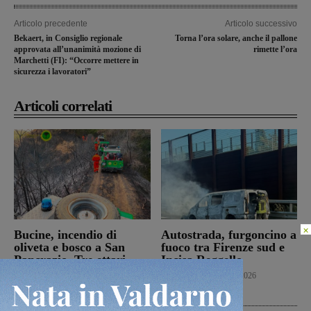
Articolo precedente
Articolo successivo
Bekaert, in Consiglio regionale
Torna l’ora solare, anche il pallone
approvata all’unanimità mozione di
rimette l’ora
Marchetti (FI): “Occorre mettere in
sicurezza i lavoratori”
Articoli correlati
×
Bucine, incendio di
Autostrada, furgoncino a
oliveta e bosco a San
fuoco tra Firenze sud e
Pancrazio. Tre ettari
Incisa Reggello
l’area bruciata
Cronaca
7 Agosto 2026
Cronaca
7 Agosto 2026