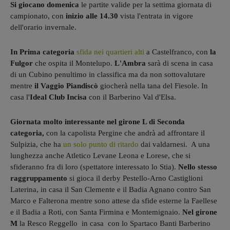
Si giocano domenica
le partite valide per la settima giornata di
campionato, con
inizio alle 14.30
vista l'entrata in vigore
dell'orario invernale.
In Prima categoria
sfida nei quartieri alti
a Castelfranco, con
la
Fulgor
che ospita il Montelupo.
L'Ambra
sarà di scena in casa
di un Cubino penultimo in classifica ma da non sottovalutare
mentre
il Vaggio Piandiscò
giocherà nella tana del Fiesole. In
casa
l'
Ideal Club Incisa
con il Barberino Val d'Elsa.
Giornata molto interessante nel girone L di Seconda
categoria,
con la capolista Pergine che andrà ad affrontare il
Sulpizia, che ha
un solo punto di ritardo
dai valdarnesi. A una
lunghezza anche Atletico Levane Leona e Lorese, che si
sfideranno fra di loro (spettatore interessato lo Stia).
Nello stesso
raggruppamento
si gioca il derby Pestello-Arno Castiglioni
Laterina, in casa il San Clemente e il Badia Agnano contro San
Marco e Falterona mentre sono attese da sfide esterne la Faellese
e il Badia a Roti, con Santa Firmina e Montemignaio.
Nel girone
M
la Resco Reggello in casa con lo Spartaco Banti Barberino