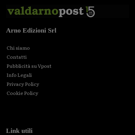
Arno Edizioni Srl
Chi siamo
Contatti
Pubblicità su Vpost
Info Legali
Privacy Policy
Cookie Policy
Html code here! Replace this with any non empty raw html
code and that's it.
Link utili