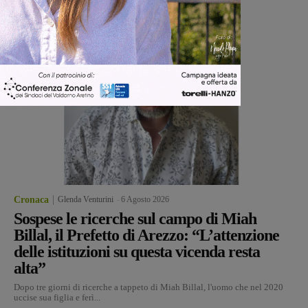
Cronaca
Glenda Venturini
-
6 Agosto 2026
Sospese le ricerche sul campo di Miah
Billal, il Prefetto di Arezzo: “L’attenzione
delle istituzioni su questa vicenda resta
alta”
Dopo tre giorni di ricerche a tappeto di Miah Billal, l'uomo che nel 2020
uccise sua figlia e ferì...