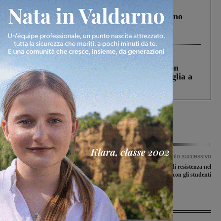
Cronaca
4 Agosto 2026
Un anno fa la strage in A1 in cui morirono
Gianni, Giulia e Franco. Lo schianto, il
processo, lo stop ai sorpassi fra tir....
Cronaca
3 Agosto 2026
Scomparso da una struttura di Castiglion
Fiorentino l’uomo che aveva ucciso la figlia a
Levane nel 2020
Articolo precedente
Articolo successivo
Le strade della Croazia nell’agenda di
25 aprile: memorie di resistenza nel
Vincenzo Albanese
Valdarno. Incontro con gli studenti
Ultime Notizie