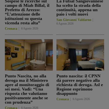
Sospese le ricerche sul
La Futsal Sangiovannese
campo di Miah Billal, il
ha scelto la strada della
Prefetto di Arezzo:
continuità, appena un
“L’attenzione delle
paio i volti nuovi
istituzioni su questa
San Giovanni Valdarno
vicenda resta alta”
6 Agosto 2026
Cronaca
6 Agosto 2026
Punto Nascita, no alla
Punto nascita: il CPNN
deroga ma il Ministero
dà parere negativo alla
apre al monitoraggio di
richiesta di deroga. Asl e
sei mesi. Vadi: “Una
Regione esprimono
risposta che valutiamo
disappunto
positivamente anche se
Cronaca
6 Agosto 2026
con prudenza”
Cronaca
6 Agosto 2026