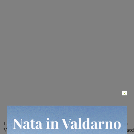
×
La manifestazione, organizzata dal Comune in collaborazione con
Valdarno cinema sezione scuola, si aprirà alle 9.00 al cinema Masacc