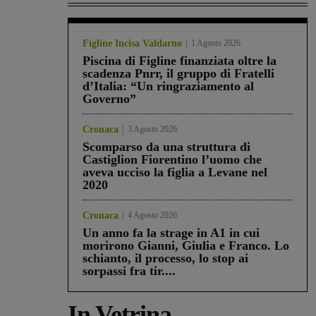
Figline Incisa Valdarno
1 Agosto 2026
Piscina di Figline finanziata oltre la
scadenza Pnrr, il gruppo di Fratelli
d’Italia: “Un ringraziamento al
Governo”
Cronaca
3 Agosto 2026
Scomparso da una struttura di
Castiglion Fiorentino l’uomo che
aveva ucciso la figlia a Levane nel
2020
Cronaca
4 Agosto 2026
Un anno fa la strage in A1 in cui
morirono Gianni, Giulia e Franco. Lo
schianto, il processo, lo stop ai
sorpassi fra tir....
In Vetrina