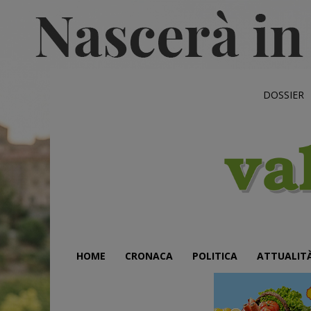
DOSSIER
HOME
CRONACA
POLITICA
ATTUALIT