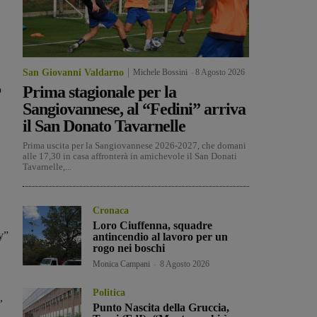
San Giovanni Valdarno
Michele Bossini
-
8 Agosto 2026
Prima stagionale per la
o
Sangiovannese, al “Fedini” arriva
il San Donato Tavarnelle
Prima uscita per la Sangiovannese 2026-2027, che domani
alle 17,30 in casa affronterà in amichevole il San Donati
Tavarnelle,...
Cronaca
Loro Ciuffenna, squadre
y”
antincendio al lavoro per un
rogo nei boschi
Monica Campani
-
8 Agosto 2026
Politica
,
Punto Nascita della Gruccia,