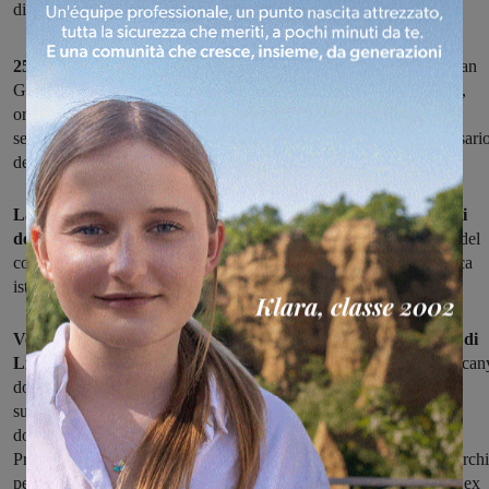
di San Giovanni
25 aprile: memorie di resistenza nel Valdarno
. Il Comune di San
Giovanni, in collaborazione con Valdarno Cinema sezione scuola,
organizza martedì 24 aprile una mattinata dedicata alle scuole
secondarie di secondo grado del Valdarno per celebrare l’anniversari
della Liberazione.
La giornata si aprirà alle 9.00 al Cinema Masaccio con i saluti
dell’Amministrazione comunale rappresentata
dal Presidente del
consiglio comunale, Andrea Romoli, e dell’Assessore alla pubblica
istruzione, Barbara Fabbri.
Verranno proiettati documentari che testimoniano la Guerra di
Liberazione in Valdarno.
Il primo in visione sarà “Terror in Tuscan
documentario della CNN sulla strage di San Pancrazio con le
successive testimonianze dirette dei superstiti. Il pluripremiato
documentario è stato realizzato e prodotto da Modo Media
Productions, di Gia Marie Amelia e Beppe Mangione di Montevarchi
per la CNN International. Introdurrà il documentario Sauro Testi, ex