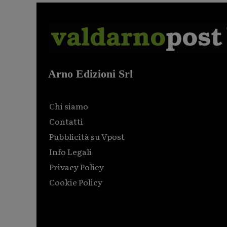
Arno Edizioni Srl
Chi siamo
Contatti
Pubblicità su Vpost
Info Legali
Privacy Policy
Cookie Policy
Html code here! Replace this with any non empty raw
html code and that's it.