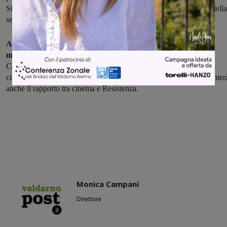
Sindaco di Bucine, e interverrà Giuseppe Morandini, Presidente della
sezione ANPI del Valdarno.
Ad introdurre il secondo documentario “Le parole della
memoria”
saranno i registi stessi, Pierfrancesco Bigazzi e Mattia
Calosci. L’iniziativa sarà coordinata dal professore di critica
cinematografica dell’Università di Firenze, Luigi Nepi, che racconter
anche il rapporto tra cinema e Resistenza.
Monica Campani
Direttore