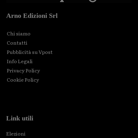
Arno Edizioni Srl
Chi siamo
Contatti
Pubblicità su Vpost
Info Legali
Privacy Policy
Cookie Policy
Html code here! Replace this with any non empty raw html
code and that's it.
Link utili
Elezioni