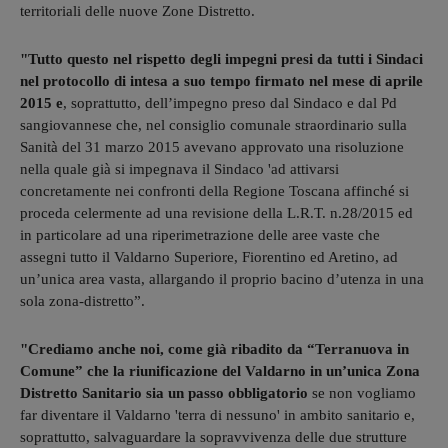
territoriali delle nuove Zone Distretto.
"Tutto questo nel rispetto degli impegni presi da tutti i Sindaci
nel protocollo di intesa a suo tempo firmato nel mese di aprile
2015 e
, soprattutto, dell’impegno preso dal Sindaco e dal Pd
sangiovannese che, nel consiglio comunale straordinario sulla
Sanità del 31 marzo 2015 avevano approvato una risoluzione
nella quale già si impegnava il Sindaco 'ad attivarsi
concretamente nei confronti della Regione Toscana affinché si
proceda celermente ad una revisione della L.R.T. n.28/2015 ed
in particolare ad una riperimetrazione delle aree vaste che
assegni tutto il Valdarno Superiore, Fiorentino ed Aretino, ad
un’unica area vasta, allargando il proprio bacino d’utenza in una
sola zona‐distretto”.
"Crediamo anche noi, come già ribadito da “Terranuova in
Comune” che la riunificazione del Valdarno in un’unica Zona
Distretto Sanitario sia un passo obbligatorio
se non vogliamo
far diventare il Valdarno 'terra di nessuno' in ambito sanitario e,
soprattutto, salvaguardare la sopravvivenza delle due strutture