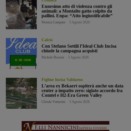
Cronaca
Ennesimo atto di violenza contro gli
animali: a Montalto gatto colpito da
pallini. Enpa: “Atto ingiustificabile”
Monica Campani
-
5 Agosto 2026
Calcio
Con Stefano Sottili l’Ideal Club Incisa
chiude la campagna acquisti
Michele Bossini
-
5 Agosto 2026
Figline Incisa Valdarno
L’area ex Bekaert ospiterà anche un data
center a impatto zero: siglato accordo fra
Comtel e H2-Era Green Valley
Glenda Venturini
-
5 Agosto 2026