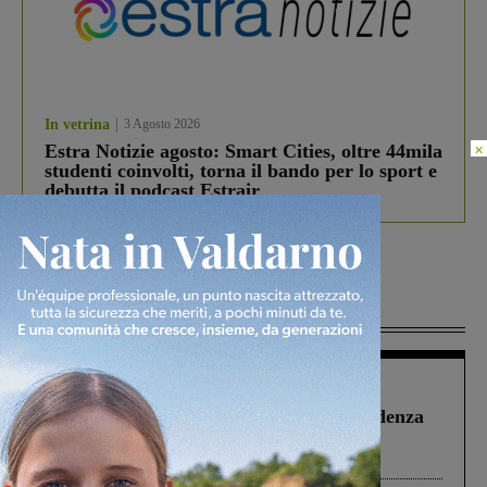
In vetrina
3 Agosto 2026
×
Estra Notizie agosto: Smart Cities, oltre 44mila
studenti coinvolti, torna il bando per lo sport e
debutta il podcast Estrair
Più lette
Figline Incisa Valdarno
1 Agosto 2026
Piscina di Figline finanziata oltre la scadenza
Pnrr, il gruppo di Fratelli d’Italia: “Un
ringraziamento al Governo”