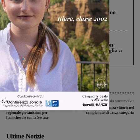
Cronaca
4 Agosto 2026
Un anno fa la strage in A1 in cui morirono
Gianni, Giulia e Franco. Lo schianto, il
processo, lo stop ai sorpassi fra tir....
Cronaca
3 Agosto 2026
Scomparso da una struttura di Castiglion
Fiorentino l’uomo che aveva ucciso la figlia a
Levane nel 2020
Articolo precedente
Articolo successivo
Tre aquilotti nella rappresentativa
Giornata senza vittorie nel
regionale giovanissimi per
campionato di Terza categoria
l’amichevole con la Sestese
Ultime Notizie