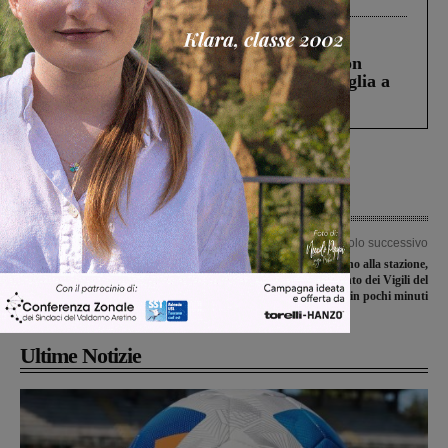
Cronaca
3 Agosto 2026
Scomparso da una struttura di Castiglion
Fiorentino l’uomo che aveva ucciso la figlia a
Levane nel 2020
Articolo precedente
Articolo successivo
Emergenza nei fiumi per la scarsità
A fuoco sterpaglie vicino alla stazione,
d’acqua: rivenuti pesci morti nel
immediato intervento dei Vigili del
Resco
fuoco. Tutto risolto in pochi minuti
Ultime Notizie