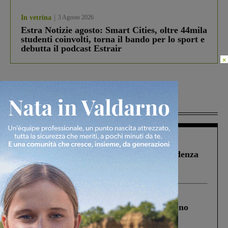
In vetrina
3 Agosto 2026
Estra Notizie agosto: Smart Cities, oltre 44mila
studenti coinvolti, torna il bando per lo sport e
debutta il podcast Estrair
×
Più lette
Figline Incisa Valdarno
1 Agosto 2026
Piscina di Figline finanziata oltre la scadenza
Pnrr, il gruppo di Fratelli d’Italia: “Un
ringraziamento al Governo”
Cronaca
4 Agosto 2026
Un anno fa la strage in A1 in cui morirono
Gianni, Giulia e Franco. Lo schianto, il
processo, lo stop ai sorpassi fra tir....