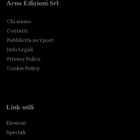
Arno Edizioni Srl
Chi siamo
Contatti
Pubblicità su Vpost
Info Legali
Privacy Policy
Cookie Policy
Html code here! Replace this with any non empty raw html
code and that's it.
Link utili
Elezioni
Speciali