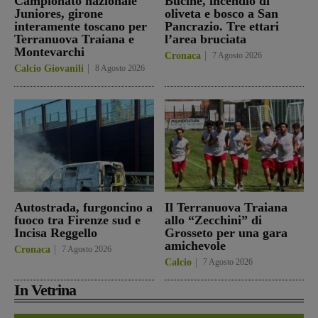
Campionato nazionale
Bucine, incendio di
Juniores, girone
oliveta e bosco a San
interamente toscano per
Pancrazio. Tre ettari
Terranuova Traiana e
l’area bruciata
Montevarchi
Cronaca
7 Agosto 2026
Calcio Giovanili
8 Agosto 2026
Autostrada, furgoncino a
Il Terranuova Traiana
fuoco tra Firenze sud e
allo “Zecchini” di
Incisa Reggello
Grosseto per una gara
amichevole
Cronaca
7 Agosto 2026
Calcio
7 Agosto 2026
In Vetrina