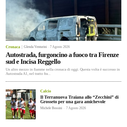
Cronaca
Glenda Venturini
-
7 Agosto 2026
Autostrada, furgoncino a fuoco tra Firenze
sud e Incisa Reggello
Un altro mezzo in fiamme nella cronaca di oggi. Questa volta è successo in
Autostrada A1, nel tratto fra...
Calcio
Il Terranuova Traiana allo “Zecchini” di
Grosseto per una gara amichevole
Michele Bossini
-
7 Agosto 2026