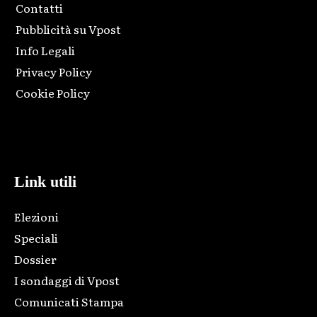
Contatti
Pubblicità su Vpost
Info Legali
Privacy Policy
Cookie Policy
Html code here! Replace this with any non empty raw html
code and that's it.
Link utili
Elezioni
Speciali
Dossier
I sondaggi di Vpost
Comunicati Stampa