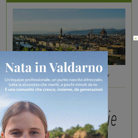
×
In vetrina
6 Agosto 2026
Gita di famiglia a Firenze: 5 idee per far
divertire i tuoi figli