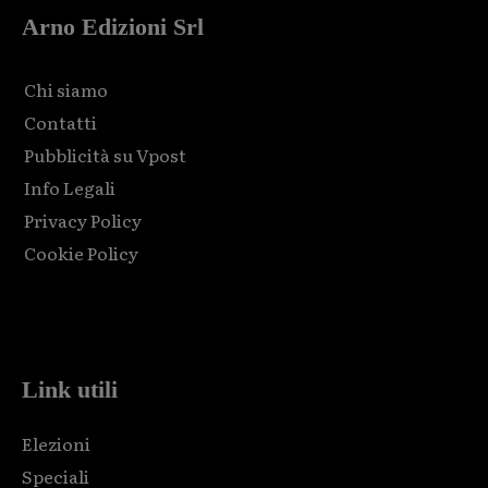
Arno Edizioni Srl
Chi siamo
Contatti
Pubblicità su Vpost
Info Legali
Privacy Policy
Cookie Policy
Html code here! Replace this with any non empty raw html
code and that's it.
Link utili
Elezioni
Speciali