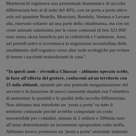
Montevarchi registrava una percentuale drammatica di raccolta
differenziata ben al di sotto del 40%, con un porta a porta attivo
solo nel quartiere Pestello, Moncioni, Rendola, Ventena e Levane
alta, riservato soltanto ad una parte della cittadinanza, ma con un
costo annuale salatissimo per le casse comunali di ben 321.000
euro senza alcun beneficio per la collettività e l’ambiente. Anzi,
nei periodi estivi si accentuava la migrazione incontrollata dello
smaltimento dell’organico verso altre isole ecologiche per evitare
di tenere i sacchetti maleodoranti in casa”.
“In questi anni – rivendica Chiassai – abbiamo operato scelte,
in base all’offerta del gestore, confacenti ad un territorio con
25 mila abitanti
, optando per una puntuale riorganizzazione del
servizio e la dotazione di nuovi cassonetti stradali con l’obiettivo
di aumentare la quantità e la qualità della raccolta differenziata.
Non abbiamo mai introdotto un ‘porta a porta’ su tutto il
territorio comunale perché avrebbe comportato un costo
insostenibile per i cittadini, stimato in 2 milioni e 500mila euro
all’anno determinando un incremento spropositato sulla tariffa.
Abbiamo invece promosso un ‘porta a porta’ aziendale andando