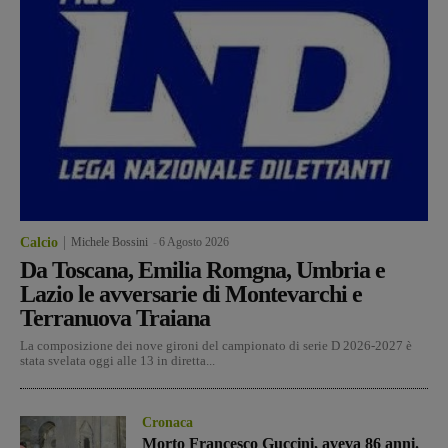
Calcio
Michele Bossini
-
6 Agosto 2026
Da Toscana, Emilia Romgna, Umbria e
Lazio le avversarie di Montevarchi e
Terranuova Traiana
La composizione dei nove gironi del campionato di serie D 2026-2027 è
stata svelata oggi alle 13 in diretta...
Cronaca
Morto Francesco Guccini, aveva 86 anni.