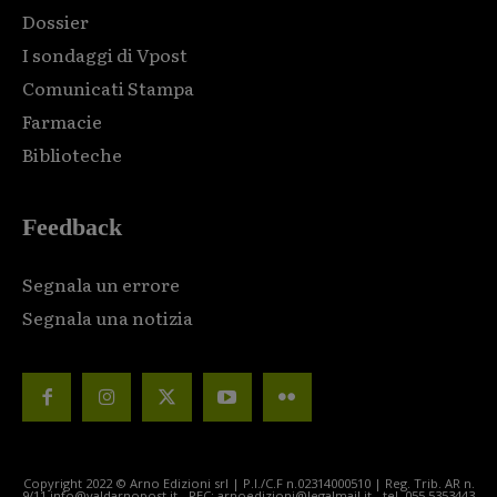
Dossier
I sondaggi di Vpost
Comunicati Stampa
Farmacie
Biblioteche
Feedback
Segnala un errore
Segnala una notizia
Copyright 2022 © Arno Edizioni srl | P.I./C.F n.02314000510 | Reg. Trib. AR n.
9/11 info@valdarnopost.it - PEC: arnoedizioni@legalmail.it - tel. 055.5353443