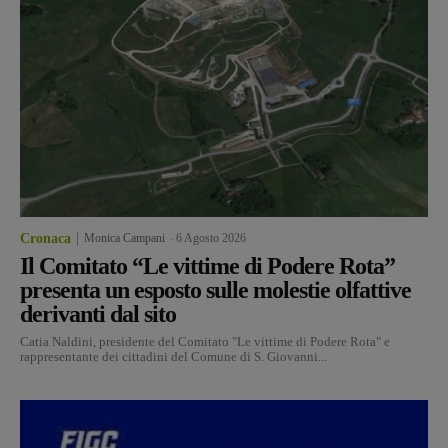
Cronaca
Monica Campani
-
6 Agosto 2026
Il Comitato “Le vittime di Podere Rota”
presenta un esposto sulle molestie olfattive
derivanti dal sito
Catia Naldini, presidente del Comitato "Le vittime di Podere Rota" e
rappresentante dei cittadini del Comune di S. Giovanni...