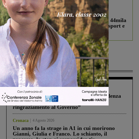
In vetrina
3 Agosto 2026
Estra Notizie agosto: Smart Cities, oltre 44mila
studenti coinvolti, torna il bando per lo sport e
debutta il podcast Estrair
Più lette
Figline Incisa Valdarno
1 Agosto 2026
Piscina di Figline finanziata oltre la scadenza
Pnrr, il gruppo di Fratelli d’Italia: “Un
ringraziamento al Governo”
Cronaca
4 Agosto 2026
Un anno fa la strage in A1 in cui morirono
Gianni, Giulia e Franco. Lo schianto, il