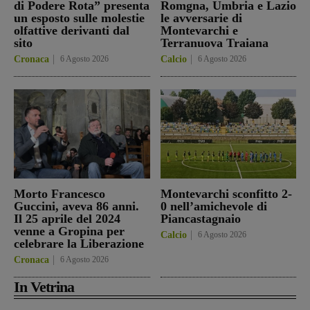
di Podere Rota” presenta
Romgna, Umbria e Lazio
un esposto sulle molestie
le avversarie di
olfattive derivanti dal
Montevarchi e
sito
Terranuova Traiana
Cronaca
6 Agosto 2026
Calcio
6 Agosto 2026
Morto Francesco
Montevarchi sconfitto 2-
Guccini, aveva 86 anni.
0 nell’amichevole di
Il 25 aprile del 2024
Piancastagnaio
venne a Gropina per
Calcio
6 Agosto 2026
celebrare la Liberazione
Cronaca
6 Agosto 2026
In Vetrina