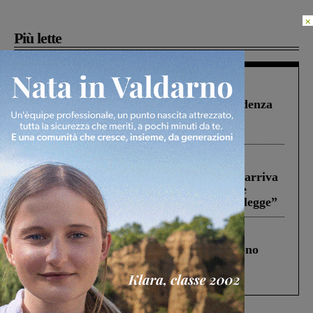
×
Più lette
Figline Incisa Valdarno
1 Agosto 2026
Piscina di Figline finanziata oltre la scadenza
Pnrr, il gruppo di Fratelli d’Italia: “Un
ringraziamento al Governo”
Reggello
30 Luglio 2026
Reggello, la chiusura di ‘Mordi e fuggi’ arriva
in Consiglio. Il sindaco: “Come Comune
abbiamo agito solo per far rispettare la legge”
Cronaca
4 Agosto 2026
Un anno fa la strage in A1 in cui morirono
Gianni, Giulia e Franco. Lo schianto, il
processo, lo stop ai sorpassi fra tir....