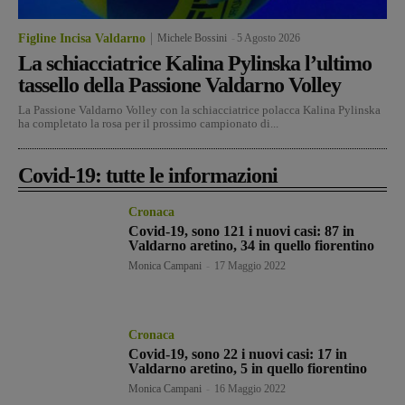
Figline Incisa Valdarno
Michele Bossini
-
5 Agosto 2026
La schiacciatrice Kalina Pylinska l’ultimo
tassello della Passione Valdarno Volley
La Passione Valdarno Volley con la schiacciatrice polacca Kalina Pylinska
ha completato la rosa per il prossimo campionato di...
Covid-19: tutte le informazioni
Cronaca
Covid-19, sono 121 i nuovi casi: 87 in
Valdarno aretino, 34 in quello fiorentino
Monica Campani
-
17 Maggio 2022
Cronaca
Covid-19, sono 22 i nuovi casi: 17 in
Valdarno aretino, 5 in quello fiorentino
Monica Campani
-
16 Maggio 2022