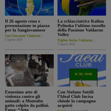
Il 26 agosto cena e
La schiacciatrice Kalina
presentazione in piazza
Pylinska l’ultimo tassello
per la Sangiovannese
della Passione Valdarno
Volley
San Giovanni Valdarno
5 Agosto 2026
Figline Incisa Valdarno
5 Agosto 2026
Ennesimo atto di
Con Stefano Sottili
violenza contro gli
l’Ideal Club Incisa
animali: a Montalto
chiude la campagna
gatto colpito da pallini.
acquisti
Enpa: “Atto