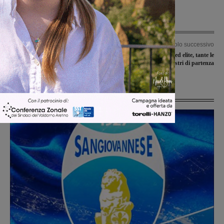
Articolo precedente
Articolo successivo
Partiti ieri i centri estivi per la fascia 0-
Campionati regionali ed elite, tante le
3 anni
valdarnesi ai nastri di partenza
Ultime Notizie