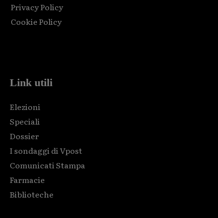
Privacy Policy
Cookie Policy
Html code here! Replace this with any non empty raw html
code and that's it.
Link utili
Elezioni
Speciali
Dossier
I sondaggi di Vpost
Comunicati Stampa
Farmacie
Biblioteche