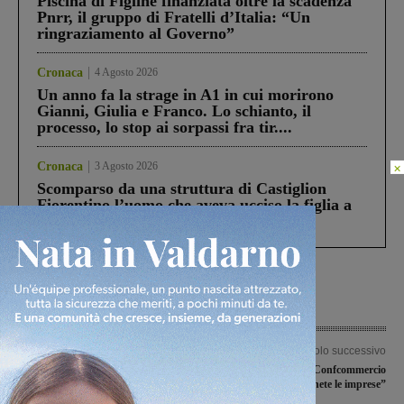
Piscina di Figline finanziata oltre la scadenza
Pnrr, il gruppo di Fratelli d’Italia: “Un
ringraziamento al Governo”
Cronaca
4 Agosto 2026
Un anno fa la strage in A1 in cui morirono
Gianni, Giulia e Franco. Lo schianto, il
processo, lo stop ai sorpassi fra tir....
×
Cronaca
3 Agosto 2026
Scomparso da una struttura di Castiglion
Fiorentino l’uomo che aveva ucciso la figlia a
Levane nel 2020
Articolo precedente
Articolo successivo
Consiglio comunale, approvato il
Covid-19, l’appello di Confcommercio
bilancio. Imu, Tari, Cosap invariate.
ai sindaci: “Sostenete le imprese”
Facilitazioni per le attività di