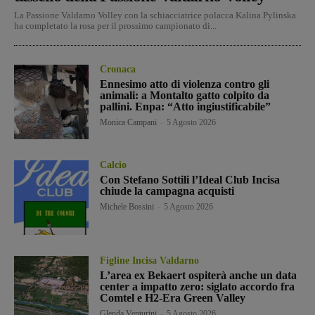
La Passione Valdarno Volley con la schiacciatrice polacca Kalina Pylinska
ha completato la rosa per il prossimo campionato di...
Cronaca
Ennesimo atto di violenza contro gli
animali: a Montalto gatto colpito da
pallini. Enpa: “Atto ingiustificabile”
Monica Campani
-
5 Agosto 2026
Calcio
Con Stefano Sottili l’Ideal Club Incisa
chiude la campagna acquisti
Michele Bossini
-
5 Agosto 2026
Figline Incisa Valdarno
L’area ex Bekaert ospiterà anche un data
center a impatto zero: siglato accordo fra
Comtel e H2-Era Green Valley
Glenda Venturini
-
5 Agosto 2026