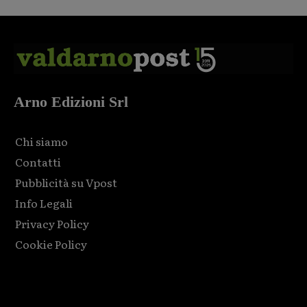
Arno Edizioni Srl
Chi siamo
Contatti
Pubblicità su Vpost
Info Legali
Privacy Policy
Cookie Policy
Html code here! Replace this with any non empty raw html
code and that's it.