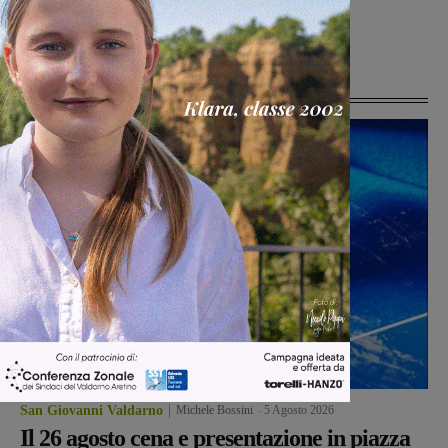
ristorazione in centro. Le opere
pubbliche
Ultime Notizie
San Giovanni Valdarno
Michele Bossini
-
5 Agosto 2026
Il 26 agosto cena e presentazione in piazza