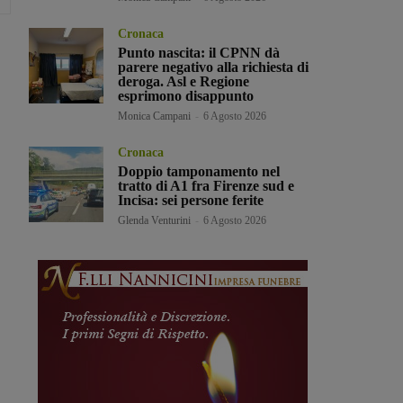
Cronaca
Punto nascita: il CPNN dà
parere negativo alla richiesta di
deroga. Asl e Regione
esprimono disappunto
Monica Campani
-
6 Agosto 2026
Cronaca
Doppio tamponamento nel
tratto di A1 fra Firenze sud e
Incisa: sei persone ferite
Glenda Venturini
-
6 Agosto 2026