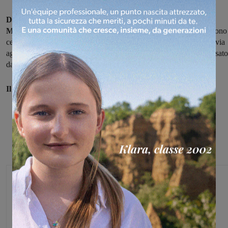
Denunciato per ricettazione dai carabinieri della stazione di
Montevarchi.
Dopo aver ricevuto la denuncia di furto di un telefono
cellulare da parte di una 60enne del posto, i militari hanno dato il via
agli accertamenti e hanno scoperto che l’apparecchio rubato era usato
da un 42enne di origine kosovara, residente in Valdarno.
Il telefono è stato restituito e l'uomo denunciato.
Monica Campani
Direttore