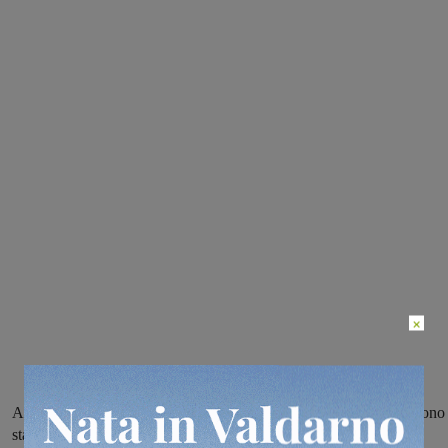
×
A intervenire dopo la denuncia del furto di un telefono cellulare sono
stati i carabinieri della stazione di Montevarchi