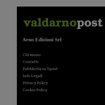
Arno Edizioni Srl
Chi siamo
Contatti
Pubblicità su Vpost
Info Legali
Privacy Policy
Cookie Policy
Html code here! Replace this with any non empty raw
html code and that's it.