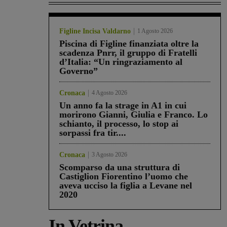
Figline Incisa Valdarno
1 Agosto 2026
Piscina di Figline finanziata oltre la
scadenza Pnrr, il gruppo di Fratelli
d’Italia: “Un ringraziamento al
Governo”
Cronaca
4 Agosto 2026
Un anno fa la strage in A1 in cui
morirono Gianni, Giulia e Franco. Lo
schianto, il processo, lo stop ai
sorpassi fra tir....
Cronaca
3 Agosto 2026
Scomparso da una struttura di
Castiglion Fiorentino l’uomo che
aveva ucciso la figlia a Levane nel
2020
In Vetrina