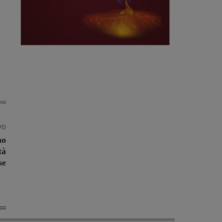
vo
no
tà
se