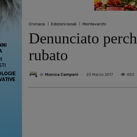
Cronaca
Edizioni locali
Montevarchi
Denunciato perchè
rubato
di
Monica Campani
483
23 Marzo 2017