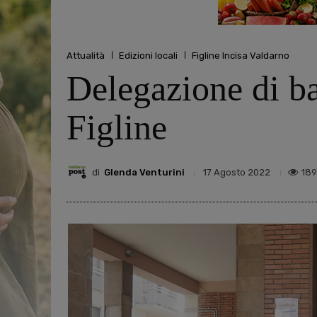
Attualità
Edizioni locali
Figline Incisa Valdarno
Delegazione di b
Figline
di
Glenda Venturini
18
17 Agosto 2022