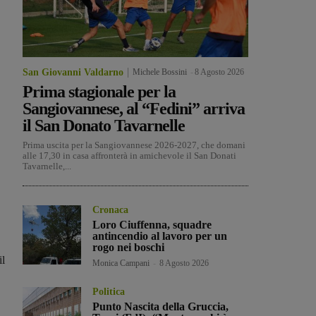
San Giovanni Valdarno
Michele Bossini
-
8 Agosto 2026
Prima stagionale per la
Sangiovannese, al “Fedini” arriva
il San Donato Tavarnelle
Prima uscita per la Sangiovannese 2026-2027, che domani
alle 17,30 in casa affronterà in amichevole il San Donati
Tavarnelle,...
Cronaca
Loro Ciuffenna, squadre
antincendio al lavoro per un
rogo nei boschi
il
Monica Campani
-
8 Agosto 2026
,
Politica
Punto Nascita della Gruccia,