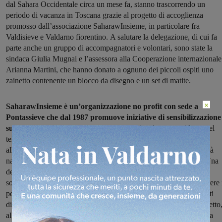
dal Sahara Occidentale circa un mese fa, stanno trascorrendo un
periodo di vacanza in Toscana grazie al progetto di accoglienza
promosso dall’associazione SaharawInsieme, in particolare fra
Valdisieve e Valdarno fiorentino. A salutare la delegazione, di cui fa
parte anche un gruppo di accompagnatori e volontari, sono state la
sindaca Giulia Mugnai e l’assessora alla Cooperazione internazionale
Arianna Martini, che hanno donato a ognuno dei piccoli ospiti uno
zainetto contenente un blocco da disegno e un set di matite.
×
SaharawInsieme è un’organizzazione no profit con sede a
Pontassieve che dal 1987 promuove iniziative di sensibilizzazione
sulla causa dei Saharawi
, il popolo tradizionalmente residente nel
territorio del Sahara Occidentale che dal 1975, in seguito
all’occupazione militare da parte del Marocco, aspira alla sovranità
nazionale e al completo riconoscimento a livello internazionale. Una
delle attività promosse da SaharawInsieme è appunto quella dei
soggiorni estivi per i bambini Saharawi, che possono così trascorrere 
periodo più caldo dell’anno lontano dal deserto, conoscere contesti
diversi da quello di origine e sottoporsi a controlli sanitari. Il progetto
al quale anche il Comune di Figline e Incisa Valdarno collabora da