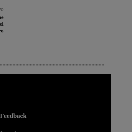
vo
ne
el
ro
Feedback