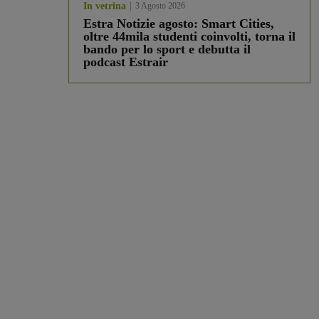
In vetrina
3 Agosto 2026
Estra Notizie agosto: Smart Cities,
oltre 44mila studenti coinvolti, torna il
bando per lo sport e debutta il
podcast Estrair