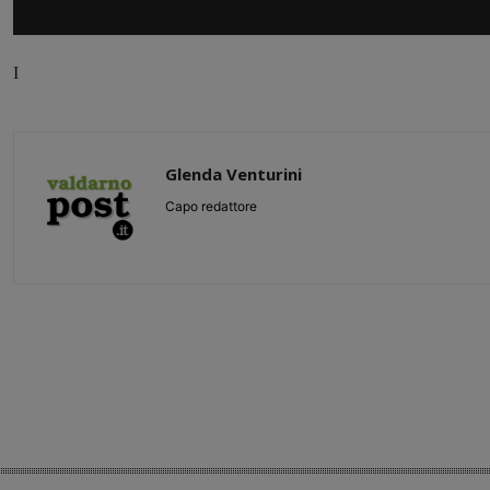
I
Glenda Venturini
Capo redattore
Share