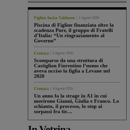
Figline Incisa Valdarno
1 Agosto 2026
Piscina di Figline finanziata oltre la
scadenza Pnrr, il gruppo di Fratelli
d’Italia: “Un ringraziamento al
Governo”
Cronaca
3 Agosto 2026
Scomparso da una struttura di
Castiglion Fiorentino l’uomo che
aveva ucciso la figlia a Levane nel
2020
Cronaca
4 Agosto 2026
Un anno fa la strage in A1 in cui
morirono Gianni, Giulia e Franco. Lo
schianto, il processo, lo stop ai
sorpassi fra tir....
In Vetrina