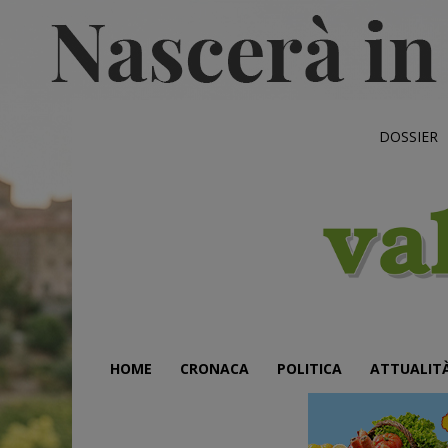
DOSSIER
HOME
CRONACA
POLITICA
ATTUALIT