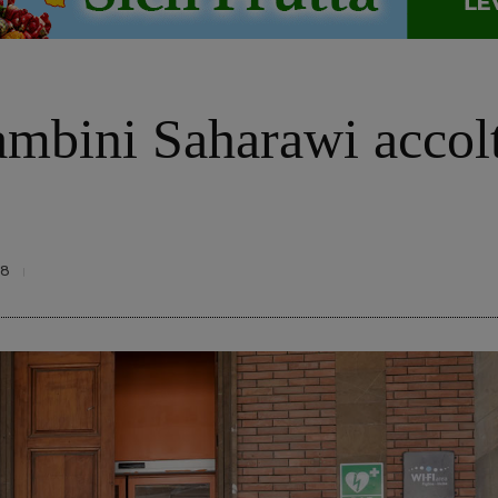
ambini Saharawi accolt
98