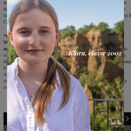
anni, è stato riattivato dopo le sospensioni del 2020 e 2021 imposte
dalla pandemia. Dopo l’incontro in municipio, oggi i piccoli ospiti
trascorreranno una giornata di relax e divertimento in piscina presso i
Centro culturale storico agricolo Perlamora di Figline.
“Quello dei bambini Saharawi – ha commentato l’assessora
Martini – è un messaggio di pace universale che vogliamo
accogliere e fare nostro.
Oggi più che mai, i racconti di un popolo
costretto a subire l’occupazione militare di un esercito straniero e a
lottare per la propria autodeterminazione risuonano anche nella nostr
Europa che credevamo lontana dalle guerre. Ringraziamo, come
Amministrazione, l’associazione SaharawInsieme per l’impegno
costante nel tenere vivo il legame di vicinanza e affetto tra la nostra
comunità e il popolo Saharawi”.
1
di 6