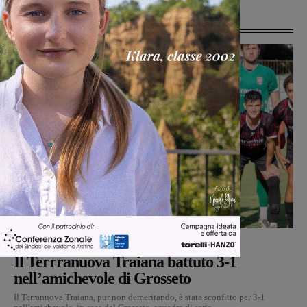
Ultime Notizie
Calcio
Michele Bossini
-
8 Agosto 2026
Il Terrranuova Traiana battuto 3-1
nell’amichevole di Grosseto
Il Terranuova Traiana, pur non demeritando, è stata sconfitto per 3-1