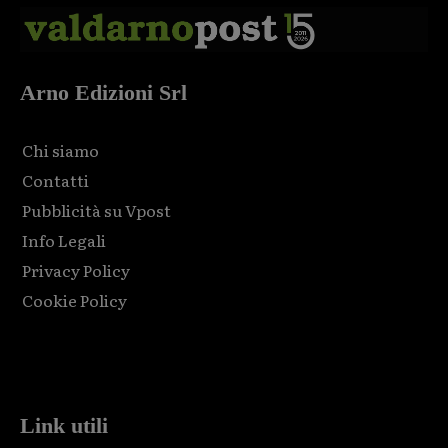
Arno Edizioni Srl
Chi siamo
Contatti
Pubblicità su Vpost
Info Legali
Privacy Policy
Cookie Policy
Html code here! Replace this with any non empty raw html
code and that's it.
Link utili