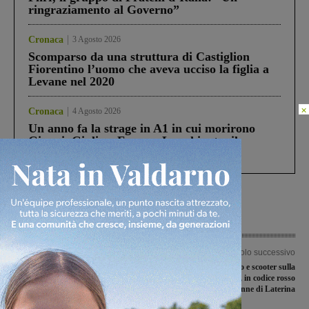
ringraziamento al Governo”
Cronaca
3 Agosto 2026
Scomparso da una struttura di Castiglion
Fiorentino l’uomo che aveva ucciso la figlia a
Levane nel 2020
×
Cronaca
4 Agosto 2026
Un anno fa la strage in A1 in cui morirono
Gianni, Giulia e Franco. Lo schianto, il
processo, lo stop ai sorpassi fra tir....
Articolo precedente
Articolo successivo
Suona la campanella per il nuovo
Scontro fra auto e scooter sulla
Valdarno Football Club
Setteponti a Quarata, in codice rosso
un 58enne di Laterina