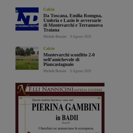
Calcio
Da Toscana, Emilia Romgna,
Umbria e Lazio le avversarie
di Montevarchi e Terranuova
Traiana
Michele Bossini
-
6 Agosto 2026
Calcio
Montevarchi sconfitto 2-0
nell’amichevole di
Piancastagnaio
Michele Bossini
-
6 Agosto 2026