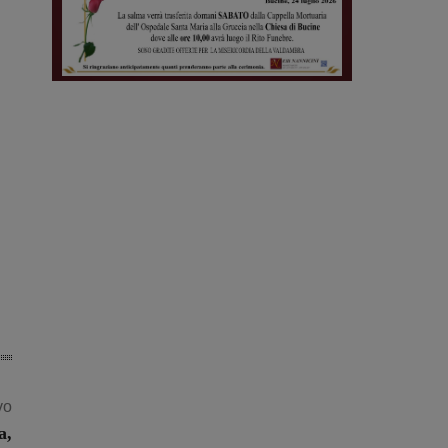
vo
a,