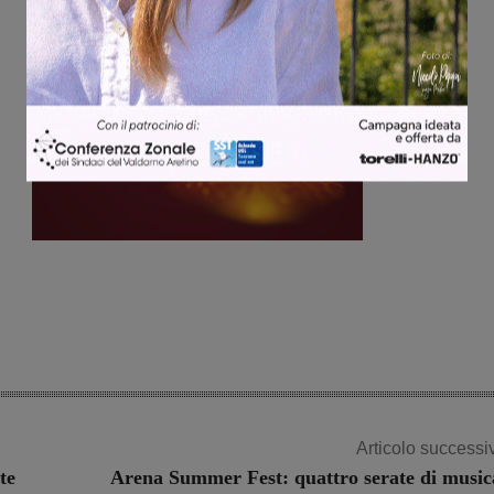
Articolo successi
te
Arena Summer Fest: quattro serate di music