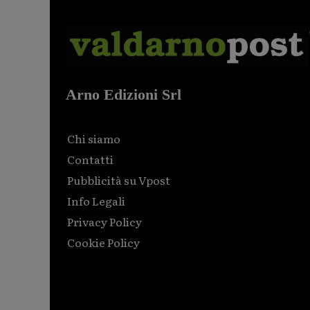
Arno Edizioni Srl
Chi siamo
Contatti
Pubblicità su Vpost
Info Legali
Privacy Policy
Cookie Policy
Html code here! Replace this with any non empty raw
html code and that's it.