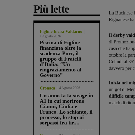
Più lette
La Bucinese h
Rignanese ha 
Figline Incisa Valdarno
Il derby val
1 Agosto 2026
di Promozione
Piscina di Figline
finanziata oltre la
casa che ha ip
scadenza Pnrr, il
ottobre la par
gruppo di Fratelli
Celindi al 35'
d’Italia: “Un
davvero peric
ringraziamento al
Governo”
Inizia nel m
Cronaca
4 Agosto 2026
un gol di Mer
Un anno fa la strage in
difficile cam
A1 in cui morirono
match di rito
Gianni, Giulia e
Franco. Lo schianto, il
processo, lo stop ai
sorpassi fra tir....