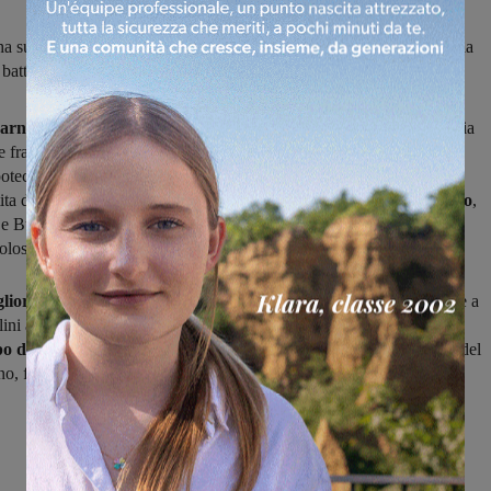
a superato 2-0 la Castelnuovese e ipotecato il passaggio del turno, la
battuto 0-1 il San Piero a Sieve nella sua tana
darnese
valido come gara di andata del primo turno della Coppa Italia
 fra
Bucinese e Castelnuovese è terminato 2-0,
con la squadra di
otecato il passaggio del turno, anche se c'è ancora da giocare il 4
tita di ritorno. Le reti degli arancioverdi sono arrivate
una per tempo
,
 e Butti in avvio di ripresa, mentre gli amaranto non sono mai stati
olosi.
igliore dei modi l'avventura in Coppa della Rignanese,
che grazie a
lini arrivato alla mezz'ora del primo tempo ha
espugnato per 0-1 il
po di San Piero a Sieve
e si presenterà in posizione di forza al via del
rno, fra le mura amiche domenica 4 ottobre.