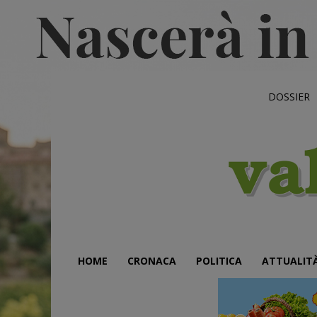
DOSSIER
HOME
CRONACA
POLITICA
ATTUALIT