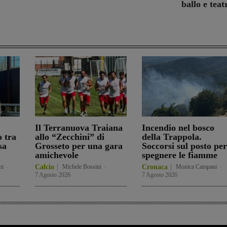
ballo e teat
Il Terranuova Traiana
Incendio nel bosco
o tra
allo “Zecchini” di
della Trappola.
sa
Grosseto per una gara
Soccorsi sul posto per
amichevole
spegnere le fiamme
ni
-
Calcio
Michele Bossini
-
Cronaca
Monica Campani
-
7 Agosto 2026
7 Agosto 2026