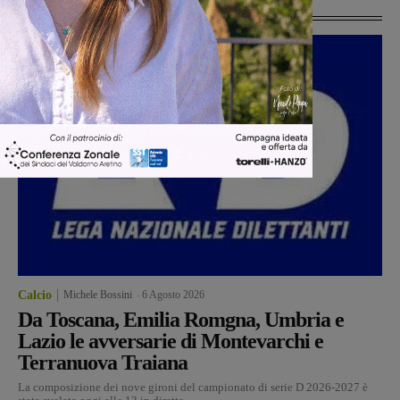
Ultime Calcio
Calcio
Michele Bossini
-
6 Agosto 2026
Da Toscana, Emilia Romgna, Umbria e
Lazio le avversarie di Montevarchi e
Terranuova Traiana
La composizione dei nove gironi del campionato di serie D 2026-2027 è