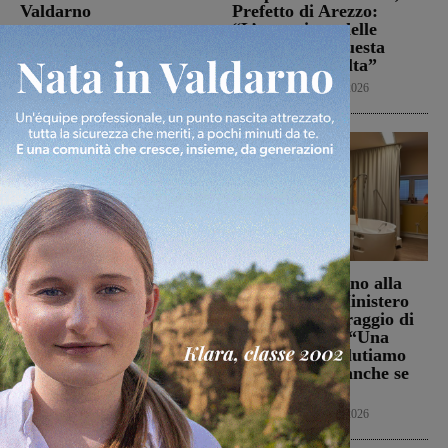
Valdarno
Prefetto di Arezzo:
“L’attenzione delle
Weekender
7 Agosto 2026
istituzioni su questa
vicenda resta alta”
Cronaca
6 Agosto 2026
La Futsal Sangiovannese
Punto Nascita, no alla
ha scelto la strada della
deroga ma il Ministero
continuità, appena un
apre al monitoraggio di
paio i volti nuovi
sei mesi. Vadi: “Una
risposta che valutiamo
San Giovanni Valdarno
positivamente anche se
6 Agosto 2026
con prudenza”
Cronaca
6 Agosto 2026