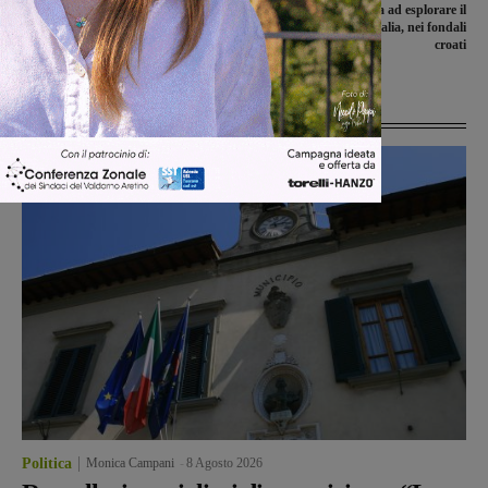
solidarietà: ecco gli eventi in agenda in
spedizione italiana ad esplorare il
Valdarno
relitto della Re d’Italia, nei fondali
croati
Ultime Notizie
Politica
Monica Campani
-
8 Agosto 2026