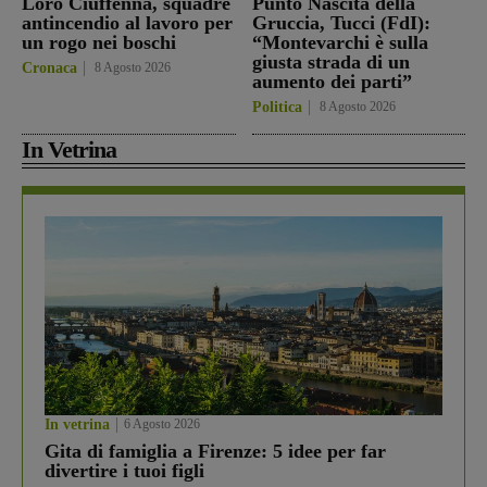
Loro Ciuffenna, squadre
Punto Nascita della
antincendio al lavoro per
Gruccia, Tucci (FdI):
un rogo nei boschi
“Montevarchi è sulla
giusta strada di un
Cronaca
8 Agosto 2026
aumento dei parti”
Politica
8 Agosto 2026
In Vetrina
In vetrina
6 Agosto 2026
Gita di famiglia a Firenze: 5 idee per far
divertire i tuoi figli