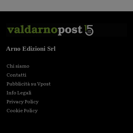
Arno Edizioni Srl
Chi siamo
Contatti
Pubblicità su Vpost
Info Legali
Privacy Policy
Cookie Policy
Html code here! Replace this with any non empty raw html
code and that's it.