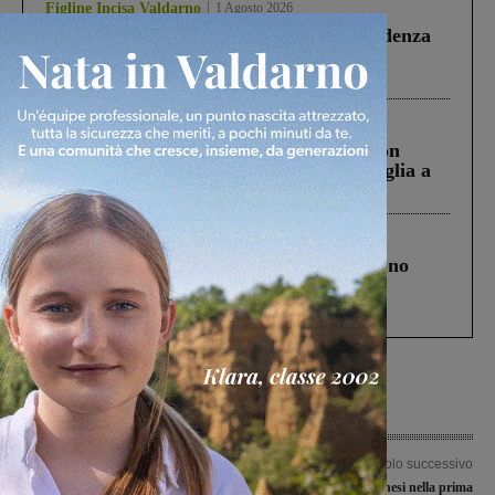
Figline Incisa Valdarno
1 Agosto 2026
Piscina di Figline finanziata oltre la scadenza
Pnrr, il gruppo di Fratelli d’Italia: “Un
ringraziamento al Governo”
Cronaca
3 Agosto 2026
Scomparso da una struttura di Castiglion
Fiorentino l’uomo che aveva ucciso la figlia a
Levane nel 2020
Cronaca
4 Agosto 2026
Un anno fa la strage in A1 in cui morirono
Gianni, Giulia e Franco. Lo schianto, il
processo, lo stop ai sorpassi fra tir....
Articolo precedente
Articolo successivo
Weekend di feste, spettacoli e tanta
Due sub valdarnesi nella prima