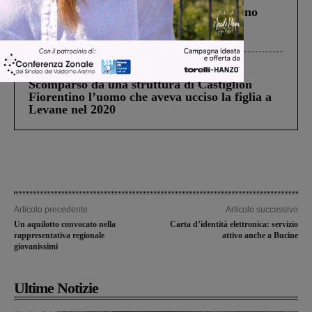
Un anno fa la strage in A1 in cui morirono
Gianni, Giulia e Franco. Lo schianto, il
processo, lo stop ai sorpassi fra tir....
Cronaca
3 Agosto 2026
Scomparso da una struttura di Castiglion
Fiorentino l’uomo che aveva ucciso la figlia a
Levane nel 2020
Articolo precedente
Articolo successivo
Un aquilotto convocato nella
Carta d’identità elettronica: servizio
rappresentativa regionale
attivo anche a Bucine
giovanissimi
Ultime Notizie