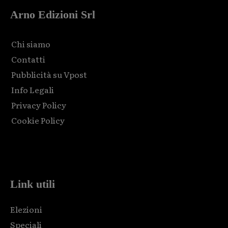
Arno Edizioni Srl
Chi siamo
Contatti
Pubblicità su Vpost
Info Legali
Privacy Policy
Cookie Policy
Html code here! Replace this with any non empty raw html
code and that's it.
Link utili
Elezioni
Speciali