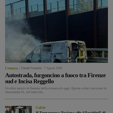
Cronaca
Glenda Venturini
-
7 Agosto 2026
Autostrada, furgoncino a fuoco tra Firenze
sud e Incisa Reggello
Un altro mezzo in fiamme nella cronaca di oggi. Questa volta è successo in
Autostrada A1, nel tratto fra...
Calcio
Il Terranuova Traiana allo “Zecchini” di