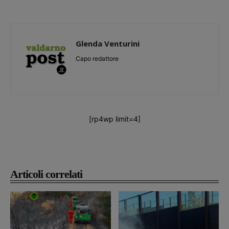
Glenda Venturini
Capo redattore
[rp4wp limit=4]
Articoli correlati