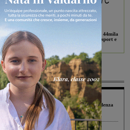
In vetrina
3 Agosto 2026
Estra Notizie agosto: Smart Cities, oltre 44mila
studenti coinvolti, torna il bando per lo sport e
debutta il podcast Estrair
Più lette
Figline Incisa Valdarno
1 Agosto 2026
Piscina di Figline finanziata oltre la scadenza
Pnrr, il gruppo di Fratelli d’Italia: “Un
ringraziamento al Governo”
Cronaca
4 Agosto 2026