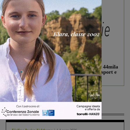
In vetrina
3 Agosto 2026
Estra Notizie agosto: Smart Cities, oltre 44mila
studenti coinvolti, torna il bando per lo sport e
debutta il podcast Estrair
Più lette