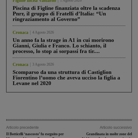
Figline Incisa Valdarno
1 Agosto 2026
Piscina di Figline finanziata oltre la scadenza
Pnrr, il gruppo di Fratelli d’Italia: “Un
ringraziamento al Governo”
Cronaca
4 Agosto 2026
Un anno fa la strage in A1 in cui morirono
Gianni, Giulia e Franco. Lo schianto, il
processo, lo stop ai sorpassi fra tir....
Cronaca
3 Agosto 2026
Scomparso da una struttura di Castiglion
Fiorentino l’uomo che aveva ucciso la figlia a
Levane nel 2020
Articolo precedente
Articolo successivo
Il Botticelli ‘nascosto’ fu eseguito per
Grandinata in molte zone del