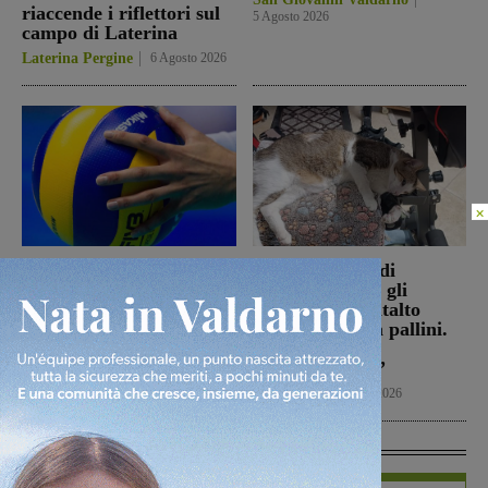
riaccende i riflettori sul
5 Agosto 2026
campo di Laterina
Laterina Pergine
6 Agosto 2026
×
La schiacciatrice Kalina
Ennesimo atto di
Pylinska l’ultimo tassello
violenza contro gli
della Passione Valdarno
animali: a Montalto
Volley
gatto colpito da pallini.
Enpa: “Atto
Figline Incisa Valdarno
ingiustificabile”
5 Agosto 2026
Cronaca
5 Agosto 2026
In Vetrina