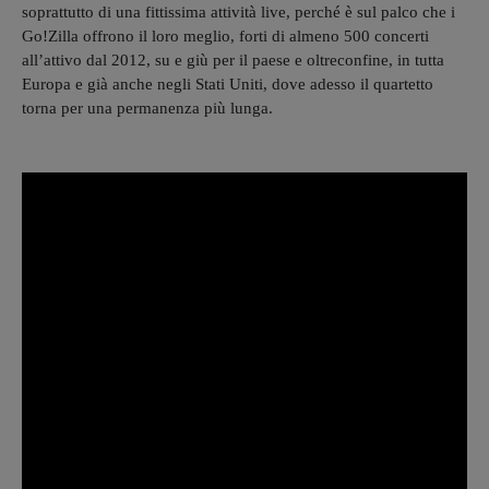
soprattutto di una fittissima attività live, perché è sul palco che i
Go!Zilla offrono il loro meglio, forti di almeno 500 concerti
all’attivo dal 2012, su e giù per il paese e oltreconfine, in tutta
Europa e già anche negli Stati Uniti, dove adesso il quartetto
torna per una permanenza più lunga.