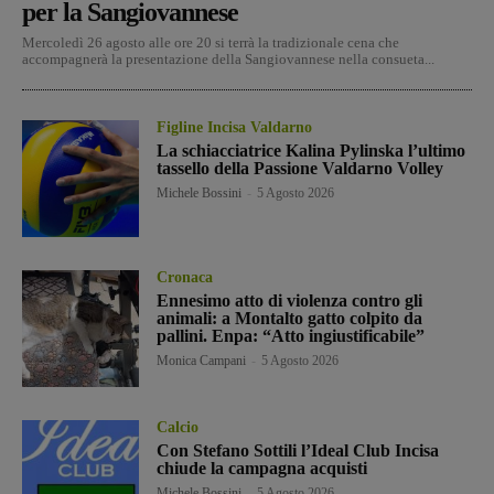
per la Sangiovannese
Mercoledì 26 agosto alle ore 20 si terrà la tradizionale cena che
accompagnerà la presentazione della Sangiovannese nella consueta...
Figline Incisa Valdarno
La schiacciatrice Kalina Pylinska l’ultimo
tassello della Passione Valdarno Volley
Michele Bossini
-
5 Agosto 2026
Cronaca
Ennesimo atto di violenza contro gli
animali: a Montalto gatto colpito da
pallini. Enpa: “Atto ingiustificabile”
Monica Campani
-
5 Agosto 2026
Calcio
Con Stefano Sottili l’Ideal Club Incisa
chiude la campagna acquisti
Michele Bossini
-
5 Agosto 2026