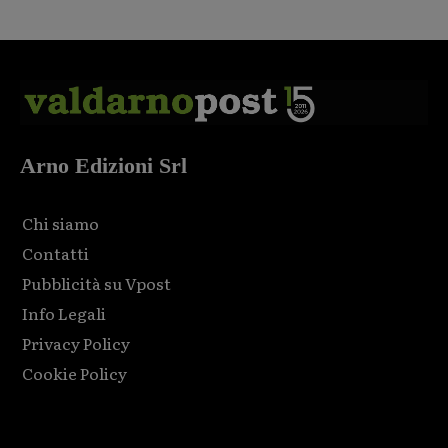
Arno Edizioni Srl
Chi siamo
Contatti
Pubblicità su Vpost
Info Legali
Privacy Policy
Cookie Policy
Html code here! Replace this with any non empty raw html
code and that's it.