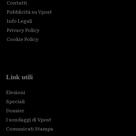
Contatti
Pubblicità su Vpost
Info Legali
Privacy Policy
Cookie Policy
Html code here! Replace this with any non empty raw html
code and that's it.
Link utili
Elezioni
Speciali
Dossier
I sondaggi di Vpost
Comunicati Stampa