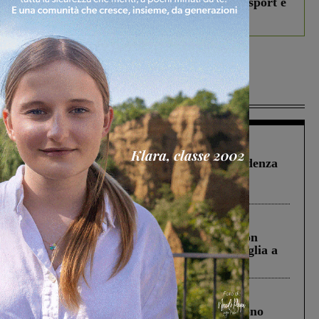
studenti coinvolti, torna il bando per lo sport e
debutta il podcast Estrair
Più lette
Figline Incisa Valdarno
1 Agosto 2026
Piscina di Figline finanziata oltre la scadenza
Pnrr, il gruppo di Fratelli d’Italia: “Un
ringraziamento al Governo”
Cronaca
3 Agosto 2026
Scomparso da una struttura di Castiglion
Fiorentino l’uomo che aveva ucciso la figlia a
Levane nel 2020
Cronaca
4 Agosto 2026
Un anno fa la strage in A1 in cui morirono