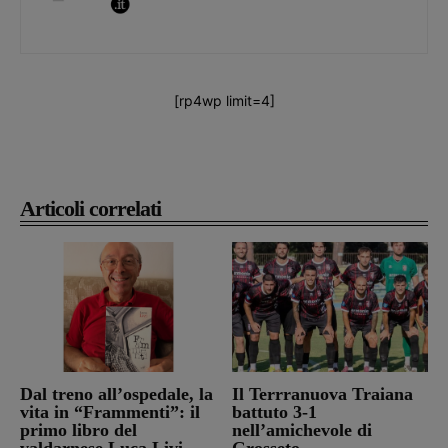
[rp4wp limit=4]
Articoli correlati
Dal treno all’ospedale, la
Il Terrranuova Traiana
vita in “Frammenti”: il
battuto 3-1
primo libro del
nell’amichevole di
valdarnese Luca Livi
Grosseto