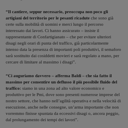
“Il cantiere, seppur necessario, preoccupa non poco gli
artigiani del territorio per le pesanti ricadute
che sono già
certe sulla mobilità di uomini e merci lungo il percorso
interessato dai lavori. Ci hanno assicurato – insiste il
rappresentante di Confartigianato – che per evitare ulteriori
disagi negli orari di punta del traffico, già particolarmente
intenso data la presenza di importanti poli produttivi, il semaforo
sarà sostituito dai cosiddetti movieri e sarà regolato a mano, per
cercare di limitare al massimo i disagi”.
“Ci auguriamo davvero – afferma Baldi – che sia fatto il
massimo per consentire un deflusso il più possibile fluido del
traffico:
siamo in una zona ad alto valore economico e
produttivo per le Pmi, dove sono presenti numerose imprese del
nostro settore, che hanno nell’agilità operativa e nella velocità di
esecuzione, anche nelle consegne, un’arma importante che non
vorremmo finisse spuntata da eccessivi disagi o, ancora peggio,
dal prolungamento dei tempi dei lavori”.