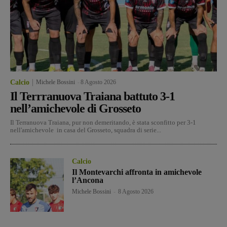
Calcio
Michele Bossini
-
8 Agosto 2026
Il Terrranuova Traiana battuto 3-1
nell’amichevole di Grosseto
Il Terranuova Traiana, pur non demeritando, è stata sconfitto per 3-1
nell'amichevole in casa del Grosseto, squadra di serie...
Calcio
Il Montevarchi affronta in amichevole
l’Ancona
Michele Bossini
-
8 Agosto 2026