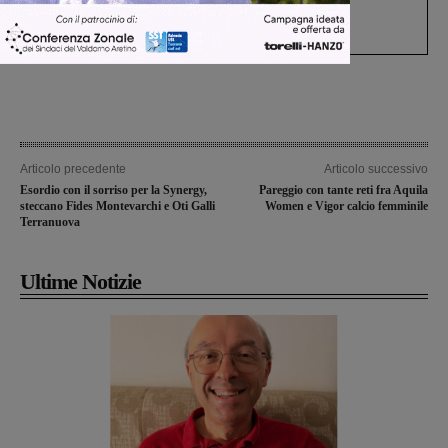
Gianni, Giulia e Franco. Lo schianto, il
processo, lo stop ai sorpassi fra tir....
Articolo precedente
Articolo successivo
Esordio con il sorriso per la Synergy,
Pareggio con tante reti fra Aquila
steccano Fides Montevarchi e Oti Galli
Women e Vigor calcio femminile
Terranuova
Ultime Notizie