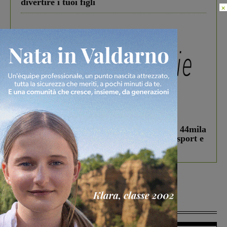
divertire i tuoi figli
×
In vetrina
3 Agosto 2026
Estra Notizie agosto: Smart Cities, oltre 44mila
studenti coinvolti, torna il bando per lo sport e
debutta il podcast Estrair
Più lette