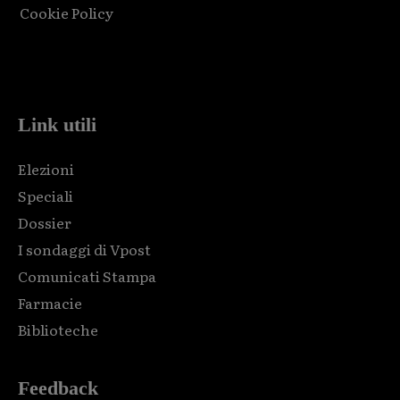
Cookie Policy
Html code here! Replace this with any non empty raw html
code and that's it.
Link utili
Elezioni
Speciali
Dossier
I sondaggi di Vpost
Comunicati Stampa
Farmacie
Biblioteche
Feedback