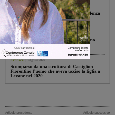
Figline Incisa Valdarno
1 Agosto 2026
Piscina di Figline finanziata oltre la scadenza
Pnrr, il gruppo di Fratelli d’Italia: “Un
ringraziamento al Governo”
Cronaca
4 Agosto 2026
Un anno fa la strage in A1 in cui morirono
Gianni, Giulia e Franco. Lo schianto, il
processo, lo stop ai sorpassi fra tir....
Cronaca
3 Agosto 2026
Scomparso da una struttura di Castiglion
Fiorentino l’uomo che aveva ucciso la figlia a
Levane nel 2020
Articolo precedente
Articolo successivo