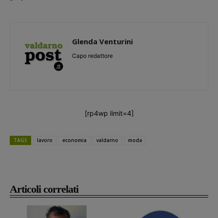
Glenda Venturini
Capo redattore
[rp4wp limit=4]
TAGS
lavoro
economia
valdarno
moda
Articoli correlati