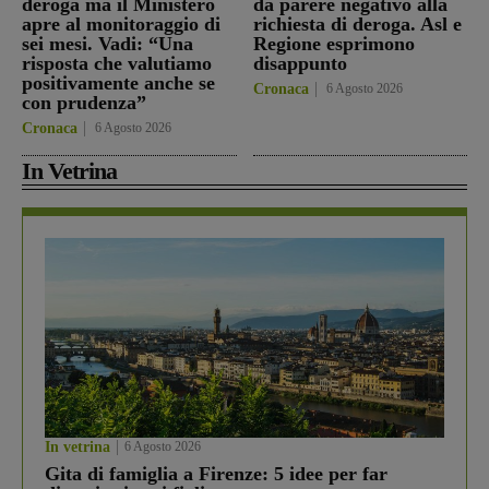
deroga ma il Ministero
dà parere negativo alla
apre al monitoraggio di
richiesta di deroga. Asl e
sei mesi. Vadi: “Una
Regione esprimono
risposta che valutiamo
disappunto
positivamente anche se
Cronaca
6 Agosto 2026
con prudenza”
Cronaca
6 Agosto 2026
In Vetrina
In vetrina
6 Agosto 2026
Gita di famiglia a Firenze: 5 idee per far