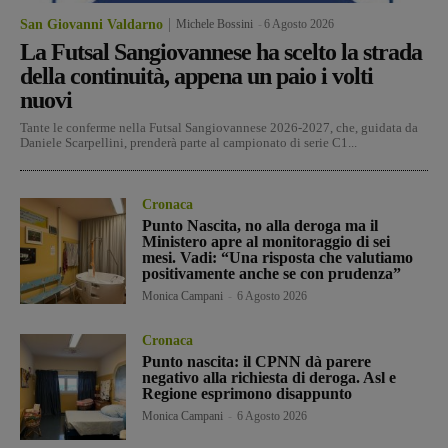
San Giovanni Valdarno
Michele Bossini
-
6 Agosto 2026
La Futsal Sangiovannese ha scelto la strada
della continuità, appena un paio i volti
nuovi
Tante le conferme nella Futsal Sangiovannese 2026-2027, che, guidata da
Daniele Scarpellini, prenderà parte al campionato di serie C1...
Cronaca
Punto Nascita, no alla deroga ma il
Ministero apre al monitoraggio di sei
mesi. Vadi: “Una risposta che valutiamo
positivamente anche se con prudenza”
Monica Campani
-
6 Agosto 2026
Cronaca
Punto nascita: il CPNN dà parere
negativo alla richiesta di deroga. Asl e
Regione esprimono disappunto
Monica Campani
-
6 Agosto 2026