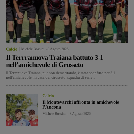
Calcio
Michele Bossini
-
8 Agosto 2026
Il Terrranuova Traiana battuto 3-1
nell’amichevole di Grosseto
Il Terranuova Traiana, pur non demeritando, è stata sconfitto per 3-1
nell'amichevole in casa del Grosseto, squadra di serie...
Calcio
Il Montevarchi affronta in amichevole
l’Ancona
Michele Bossini
-
8 Agosto 2026