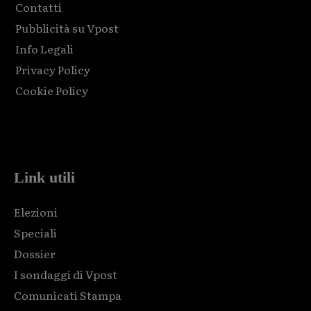
Contatti
Pubblicità su Vpost
Info Legali
Privacy Policy
Cookie Policy
Html code here! Replace this with any non empty raw html
code and that's it.
Link utili
Elezioni
Speciali
Dossier
I sondaggi di Vpost
Comunicati Stampa