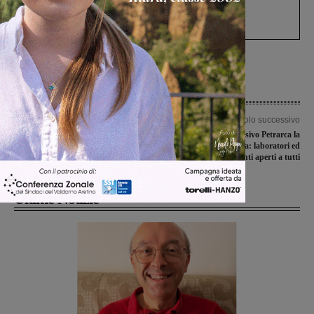
Gianni, Giulia e Franco. Lo schianto, il
processo, lo stop ai sorpassi fra tir....
Articolo precedente
Articolo successivo
Chiusura campagna elettorale della
Al Comprensivo Petrarca la
lista “Sinistra per l’Alternativa
Settimana della Scienza: laboratori ed
Figline-Incisa V.no”
esperimenti aperti a tutti
Ultime Notizie