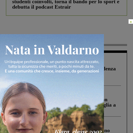
studenti coinvolti, torna il bando per lo sport e
debutta il podcast Estrair
×
Più lette
Figline Incisa Valdarno
1 Agosto 2026
Piscina di Figline finanziata oltre la scadenza
Pnrr, il gruppo di Fratelli d’Italia: “Un
ringraziamento al Governo”
Cronaca
3 Agosto 2026
Scomparso da una struttura di Castiglion
Fiorentino l’uomo che aveva ucciso la figlia a
Levane nel 2020
Cronaca
4 Agosto 2026
Un anno fa la strage in A1 in cui morirono