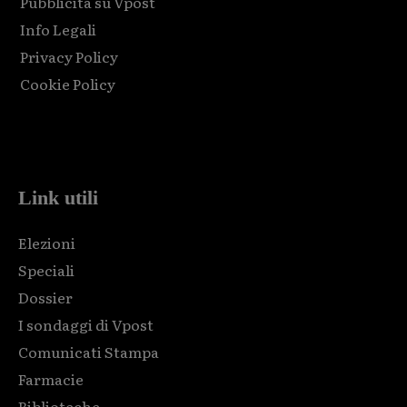
Pubblicità su Vpost
Info Legali
Privacy Policy
Cookie Policy
Html code here! Replace this with any non empty raw html
code and that's it.
Link utili
Elezioni
Speciali
Dossier
I sondaggi di Vpost
Comunicati Stampa
Farmacie
Biblioteche