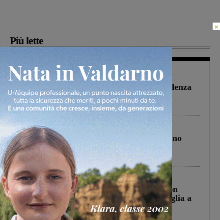
×
Più lette
Figline Incisa Valdarno
1 Agosto 2026
Piscina di Figline finanziata oltre la scadenza
Pnrr, il gruppo di Fratelli d’Italia: “Un
ringraziamento al Governo”
Cronaca
4 Agosto 2026
Un anno fa la strage in A1 in cui morirono
Gianni, Giulia e Franco. Lo schianto, il
processo, lo stop ai sorpassi fra tir....
Cronaca
3 Agosto 2026
Scomparso da una struttura di Castiglion
Fiorentino l’uomo che aveva ucciso la figlia a
Levane nel 2020