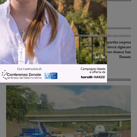
Articolo precedente
Articolo successivo
Dichiarazione dei redditi, per il
Beffa Sangiovannese, partita sospesa
secondo anno in detrazione anche le
sullo 0-2 e si dovrà rigiocare
spese scolastiche. Con la novità delle
dall’inizio; la Rignanese sbanca San
gite
Donato
Ultime Notizie