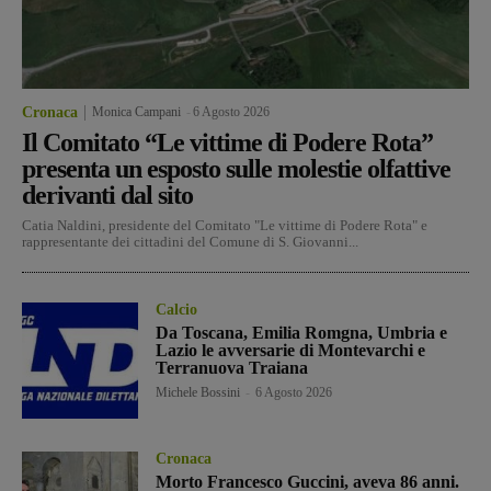
Cronaca
Monica Campani
-
6 Agosto 2026
Il Comitato “Le vittime di Podere Rota”
presenta un esposto sulle molestie olfattive
derivanti dal sito
Catia Naldini, presidente del Comitato "Le vittime di Podere Rota" e
rappresentante dei cittadini del Comune di S. Giovanni...
Calcio
Da Toscana, Emilia Romgna, Umbria e
Lazio le avversarie di Montevarchi e
Terranuova Traiana
Michele Bossini
-
6 Agosto 2026
Cronaca
Morto Francesco Guccini, aveva 86 anni.