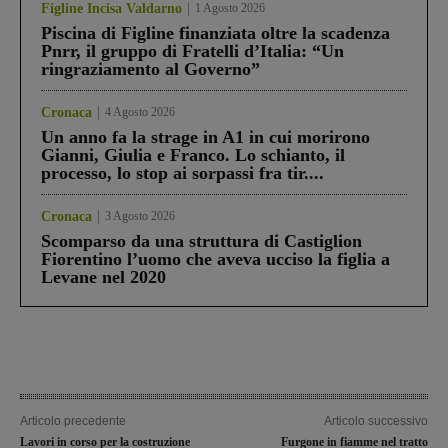
Figline Incisa Valdarno
1 Agosto 2026
Piscina di Figline finanziata oltre la scadenza
Pnrr, il gruppo di Fratelli d’Italia: “Un
ringraziamento al Governo”
Cronaca
4 Agosto 2026
Un anno fa la strage in A1 in cui morirono
Gianni, Giulia e Franco. Lo schianto, il
processo, lo stop ai sorpassi fra tir....
Cronaca
3 Agosto 2026
Scomparso da una struttura di Castiglion
Fiorentino l’uomo che aveva ucciso la figlia a
Levane nel 2020
Articolo precedente
Articolo successivo
Lavori in corso per la costruzione
Furgone in fiamme nel tratto