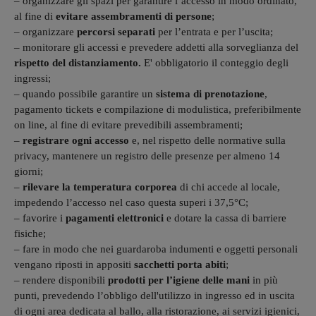
– organizzare gli spazi per garantire l’accesso in modo ordinato,
al fine di
evitare assembramenti di persone
;
– organizzare
percorsi separati
per l’entrata e per l’uscita;
– monitorare gli accessi e prevedere addetti alla sorveglianza del
rispetto del distanziamento.
E' obbligatorio il conteggio degli
ingressi;
– quando possibile garantire un
sistema di prenotazione
,
pagamento tickets e compilazione di modulistica, preferibilmente
on line, al fine di evitare prevedibili assembramenti;
–
registrare ogni accesso
e, nel rispetto delle normative sulla
privacy, mantenere un registro delle presenze per almeno 14
giorni;
–
rilevare la temperatura corporea
di chi accede al locale,
impedendo l’accesso nel caso questa superi i 37,5°C;
– favorire i
pagamenti elettronici
e dotare la cassa di barriere
fisiche;
– fare in modo che nei guardaroba indumenti e oggetti personali
vengano riposti in appositi
sacchetti porta abiti
;
– rendere disponibili
prodotti per l’igiene delle mani
in più
punti, prevedendo l’obbligo dell'utilizzo in ingresso ed in uscita
di ogni area dedicata al ballo, alla ristorazione, ai servizi igienici,