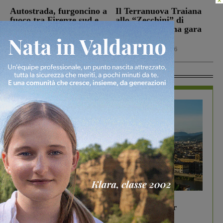
Autostrada, furgoncino a
Il Terranuova Traiana
fuoco tra Firenze sud e
allo “Zecchini” di
Incisa Reggello
Grosseto per una gara
amichevole
Cronaca
7 Agosto 2026
Calcio
7 Agosto 2026
In Vetrina
In vetrina
6 Agosto 2026
Gita di famiglia a Firenze: 5 idee per far
divertire i tuoi figli