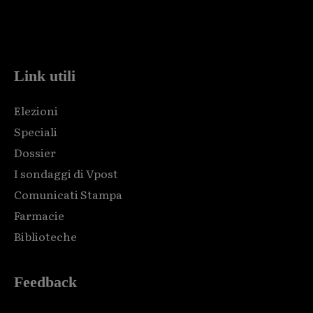
Html code here! Replace this with any non empty raw html
code and that's it.
Link utili
Elezioni
Speciali
Dossier
I sondaggi di Vpost
Comunicati Stampa
Farmacie
Biblioteche
Feedback