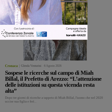
Cronaca
Glenda Venturini
-
6 Agosto 2026
Sospese le ricerche sul campo di Miah
Billal, il Prefetto di Arezzo: “L’attenzione
delle istituzioni su questa vicenda resta
alta”
Dopo tre giorni di ricerche a tappeto di Miah Billal, l'uomo che nel 2020
uccise sua figlia e ferì...