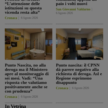
“L’attenzione delle
paio i volti nuovi
istituzioni su questa
San Giovanni Valdarno
vicenda resta alta”
6 Agosto 2026
Cronaca
6 Agosto 2026
Punto Nascita, no alla
Punto nascita: il CPNN
deroga ma il Ministero
dà parere negativo alla
apre al monitoraggio di
richiesta di deroga. Asl e
sei mesi. Vadi: “Una
Regione esprimono
risposta che valutiamo
disappunto
positivamente anche se
Cronaca
6 Agosto 2026
con prudenza”
Cronaca
6 Agosto 2026
In Vetrina