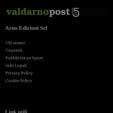
Arno Edizioni Srl
Chi siamo
Contatti
Pubblicità su Vpost
Info Legali
Privacy Policy
Cookie Policy
Html code here! Replace this with any non empty raw html
code and that's it.
Link utili