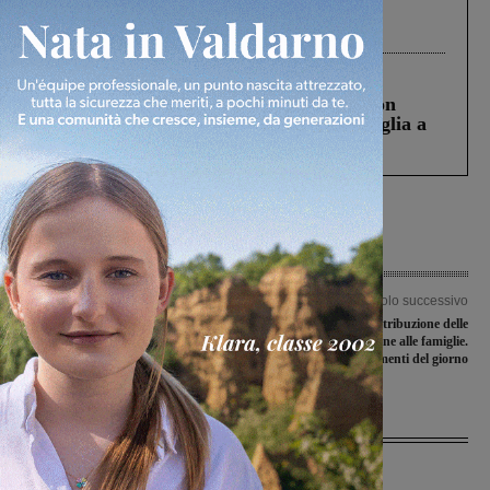
Gianni, Giulia e Franco. Lo schianto, il
processo, lo stop ai sorpassi fra tir....
Cronaca
3 Agosto 2026
Scomparso da una struttura di Castiglion
Fiorentino l’uomo che aveva ucciso la figlia a
Levane nel 2020
Articolo precedente
Articolo successivo
Serristori, Tozzi ( Lega): “la Regione
Covid-19, inizia la distribuzione delle
ci dica chiaramente cosa vuole fare
mascherine alle famiglie.
dell’ospedale di Figline”
Aggiornamenti del giorno
Ultime Notizie