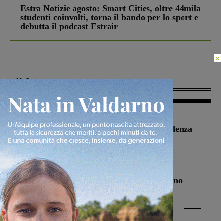
Estra Notizie agosto: Smart Cities, oltre 44mila
studenti coinvolti, torna il bando per lo sport e
debutta il podcast Estrair
×
Più lette
Figline Incisa Valdarno
1 Agosto 2026
Piscina di Figline finanziata oltre la scadenza
Pnrr, il gruppo di Fratelli d’Italia: “Un
ringraziamento al Governo”
Cronaca
4 Agosto 2026
Un anno fa la strage in A1 in cui morirono
Gianni, Giulia e Franco. Lo schianto, il
processo, lo stop ai sorpassi fra tir....
Cronaca
3 Agosto 2026