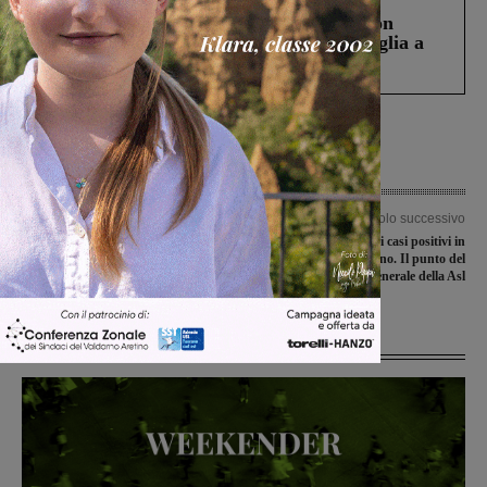
Scomparso da una struttura di Castiglion
Fiorentino l’uomo che aveva ucciso la figlia a
Levane nel 2020
Articolo precedente
Articolo successivo
Coronavirus, la precisazione della
Covid-19, 17 nuovi casi positivi in
cooperativa “Giovani Valdarno” sul
Valdarno aretino. Il punto del
contagio della RSA Fabbri Bicoli
direttore generale della Asl
Ultime Notizie