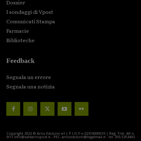
Dossier
I sondaggi di Vpost
Comunicati Stampa
Farmacie
Biblioteche
Feedback
Segnala un errore
Segnala una notizia
Copyright 2022 © Arno Edizioni srl | P.I./C.F n.02314000510 | Reg. Trib. AR n.
9/11 info@valdarnopost.it - PEC: arnoedizioni@legalmail.it - tel. 055.5353443