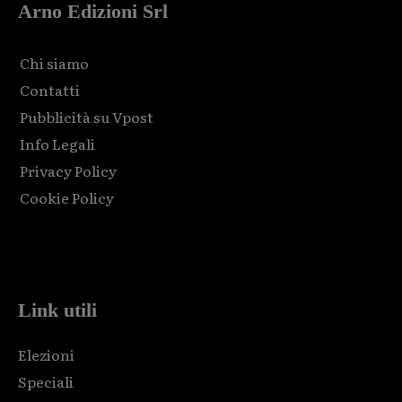
Arno Edizioni Srl
Chi siamo
Contatti
Pubblicità su Vpost
Info Legali
Privacy Policy
Cookie Policy
Html code here! Replace this with any non empty raw html
code and that's it.
Link utili
Elezioni
Speciali