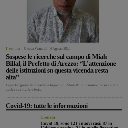
Cronaca
Glenda Venturini
-
6 Agosto 2026
Sospese le ricerche sul campo di Miah
Billal, il Prefetto di Arezzo: “L’attenzione
delle istituzioni su questa vicenda resta
alta”
Dopo tre giorni di ricerche a tappeto di Miah Billal, l'uomo che nel 2020
uccise sua figlia e ferì...
Covid-19: tutte le informazioni
Cronaca
Covid-19, sono 121 i nuovi casi: 87 in
Valdarno aretino, 34 in quello fiorentino