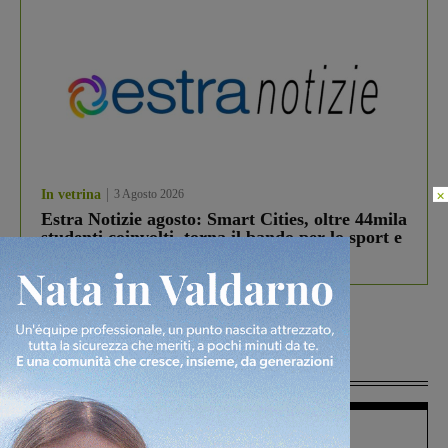
×
In vetrina
3 Agosto 2026
Estra Notizie agosto: Smart Cities, oltre 44mila
studenti coinvolti, torna il bando per lo sport e
debutta il podcast Estrair
Più lette
Figline Incisa Valdarno
1 Agosto 2026