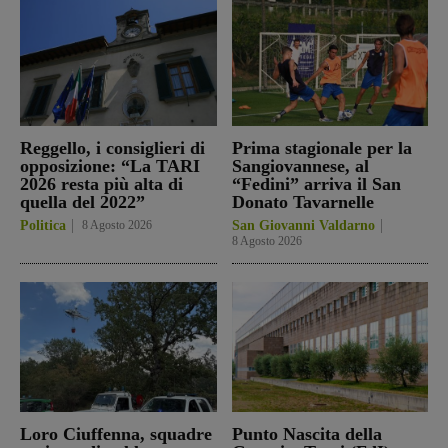
Reggello, i consiglieri di
Prima stagionale per la
opposizione: “La TARI
Sangiovannese, al
2026 resta più alta di
“Fedini” arriva il San
quella del 2022”
Donato Tavarnelle
Politica
8 Agosto 2026
San Giovanni Valdarno
8 Agosto 2026
Loro Ciuffenna, squadre
Punto Nascita della