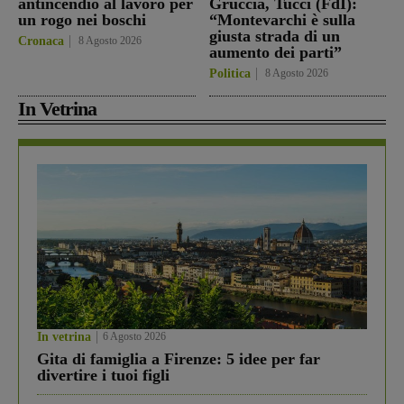
antincendio al lavoro per
Gruccia, Tucci (FdI):
un rogo nei boschi
“Montevarchi è sulla
giusta strada di un
Cronaca
8 Agosto 2026
aumento dei parti”
Politica
8 Agosto 2026
In Vetrina
In vetrina
6 Agosto 2026
Gita di famiglia a Firenze: 5 idee per far
divertire i tuoi figli