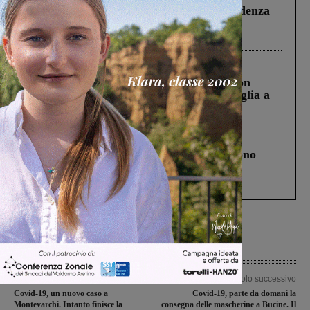
Piscina di Figline finanziata oltre la scadenza
Pnrr, il gruppo di Fratelli d’Italia: “Un
ringraziamento al Governo”
Cronaca
3 Agosto 2026
Scomparso da una struttura di Castiglion
Fiorentino l’uomo che aveva ucciso la figlia a
Levane nel 2020
Cronaca
4 Agosto 2026
Un anno fa la strage in A1 in cui morirono
Gianni, Giulia e Franco. Lo schianto, il
processo, lo stop ai sorpassi fra tir....
Articolo precedente
Articolo successivo
Covid-19, un nuovo caso a
Covid-19, parte da domani la
Montevarchi. Intanto finisce la
consegna delle mascherine a Bucine. Il