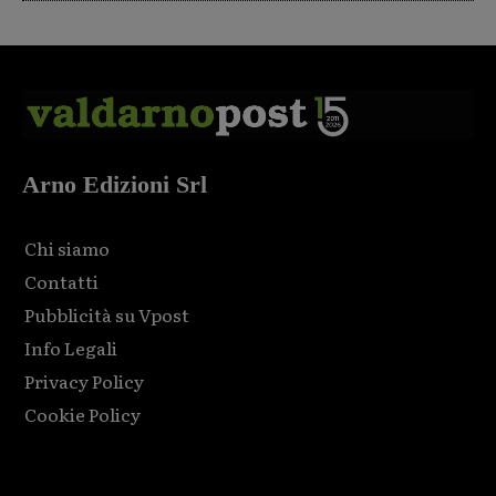
Arno Edizioni Srl
Chi siamo
Contatti
Pubblicità su Vpost
Info Legali
Privacy Policy
Cookie Policy
Html code here! Replace this with any non empty raw html
code and that's it.