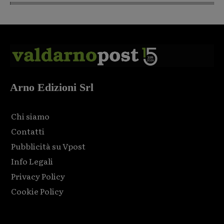
Arno Edizioni Srl
Chi siamo
Contatti
Pubblicità su Vpost
Info Legali
Privacy Policy
Cookie Policy
Html code here! Replace this with any non empty raw html
code and that's it.