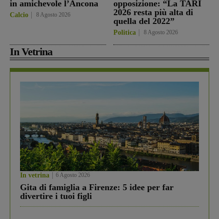
in amichevole l’Ancona
opposizione: “La TARI
2026 resta più alta di
Calcio
8 Agosto 2026
quella del 2022”
Politica
8 Agosto 2026
In Vetrina
In vetrina
6 Agosto 2026
Gita di famiglia a Firenze: 5 idee per far
divertire i tuoi figli