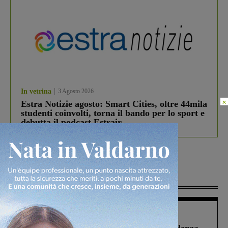
In vetrina
3 Agosto 2026
×
Estra Notizie agosto: Smart Cities, oltre 44mila
studenti coinvolti, torna il bando per lo sport e
debutta il podcast Estrair
Più lette
Figline Incisa Valdarno
1 Agosto 2026
Piscina di Figline finanziata oltre la scadenza