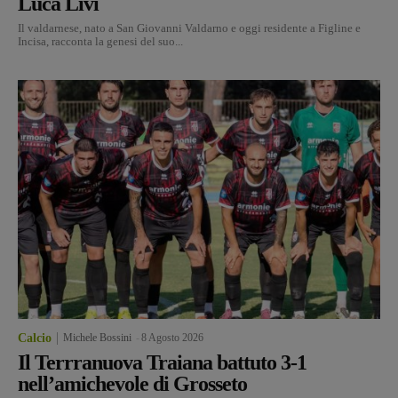
Luca Livi
Il valdarnese, nato a San Giovanni Valdarno e oggi residente a Figline e
Incisa, racconta la genesi del suo...
Calcio
Michele Bossini
-
8 Agosto 2026
Il Terrranuova Traiana battuto 3-1
nell’amichevole di Grosseto