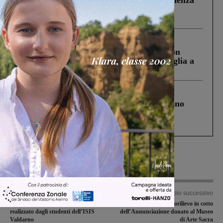
Pnrr, il gruppo di Fratelli d’Italia: “Un
ringraziamento al Governo”
Cronaca
3 Agosto 2026
Scomparso da una struttura di Castiglion
Fiorentino l’uomo che aveva ucciso la figlia a
Levane nel 2020
Cronaca
4 Agosto 2026
Un anno fa la strage in A1 in cui morirono
Gianni, Giulia e Franco. Lo schianto, il
processo, lo stop ai sorpassi fra tir....
Articolo precedente
Articolo successivo
Giornata della Memoria: il video
Un bassorilievo in cotto
realizzato dagli studenti dell’ISIS
dell’Annunciazione donato al Museo
Valdarno
di Arte Sacra