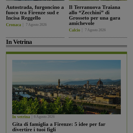
Autostrada, furgoncino a
Il Terranuova Traiana
fuoco tra Firenze sud e
allo “Zecchini” di
Incisa Reggello
Grosseto per una gara
amichevole
Cronaca
7 Agosto 2026
Calcio
7 Agosto 2026
In Vetrina
In vetrina
6 Agosto 2026
Gita di famiglia a Firenze: 5 idee per far
divertire i tuoi figli