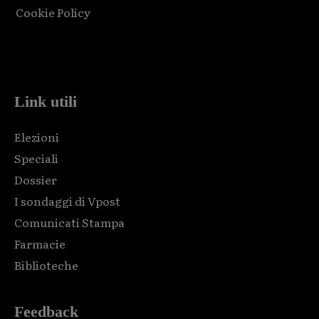
Cookie Policy
Html code here! Replace this with any non empty raw html
code and that's it.
Link utili
Elezioni
Speciali
Dossier
I sondaggi di Vpost
Comunicati Stampa
Farmacie
Biblioteche
Feedback