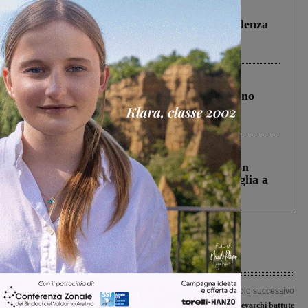
Figline Incisa Valdarno
1 Agosto 2026
Piscina di Figline finanziata oltre la scadenza
Pnrr, il gruppo di Fratelli d’Italia: “Un
ringraziamento al Governo”
Cronaca
4 Agosto 2026
Un anno fa la strage in A1 in cui morirono
Gianni, Giulia e Franco. Lo schianto, il
processo, lo stop ai sorpassi fra tir....
Cronaca
3 Agosto 2026
Scomparso da una struttura di Castiglion
Fiorentino l’uomo che aveva ucciso la figlia a
Levane nel 2020
Articolo precedente
Articolo successivo
Bretella Le Coste-Casello: al via a fine
Synergy e Fides Montevarchi battute