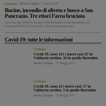
Cronaca
Monica Campani
-
7 Agosto 2026
Bucine, incendio di oliveta e bosco a San
Pancrazio. Tre ettari l’area bruciata
Incendio alle 16.00 in località Villa Rubeschi, a San Pancrazio, nel
Comune di Bucine. L'incendio, che ha interessato una...
Covid-19: tutte le informazioni
Cronaca
Covid-19, sono 121 i nuovi casi: 87 in
Valdarno aretino, 34 in quello fiorentino
Monica Campani
-
17 Maggio 2022
Cronaca
Covid-19, sono 22 i nuovi casi: 17 in
Valdarno aretino, 5 in quello fiorentino
Monica Campani
-
16 Maggio 2022