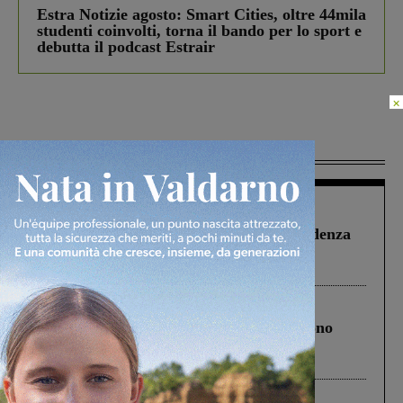
Estra Notizie agosto: Smart Cities, oltre 44mila
studenti coinvolti, torna il bando per lo sport e
debutta il podcast Estrair
×
Più lette
Figline Incisa Valdarno
1 Agosto 2026
Piscina di Figline finanziata oltre la scadenza
Pnrr, il gruppo di Fratelli d’Italia: “Un
ringraziamento al Governo”
Cronaca
4 Agosto 2026
Un anno fa la strage in A1 in cui morirono
Gianni, Giulia e Franco. Lo schianto, il
processo, lo stop ai sorpassi fra tir....
Cronaca
3 Agosto 2026