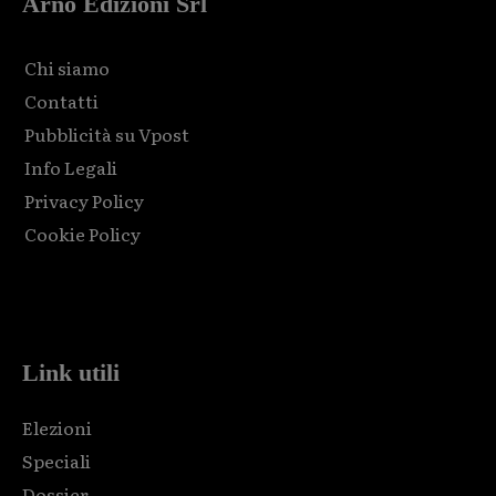
Arno Edizioni Srl
Chi siamo
Contatti
Pubblicità su Vpost
Info Legali
Privacy Policy
Cookie Policy
Html code here! Replace this with any non empty raw html
code and that's it.
Link utili
Elezioni
Speciali
Dossier