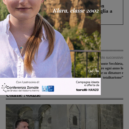
Scomparso da una struttura di Castiglion
Fiorentino l’uomo che aveva ucciso la figlia a
Levane nel 2020
Articolo precedente
Articolo successivo
La Sangiovannese sconfitta con il
La Liberazione sul monte Secchieta,
minimo scarto a Siena
Giunti: “Riscoprire ogni anno lo
spirito vincente su dittature e
totalitarismo”
Ultime Notizie