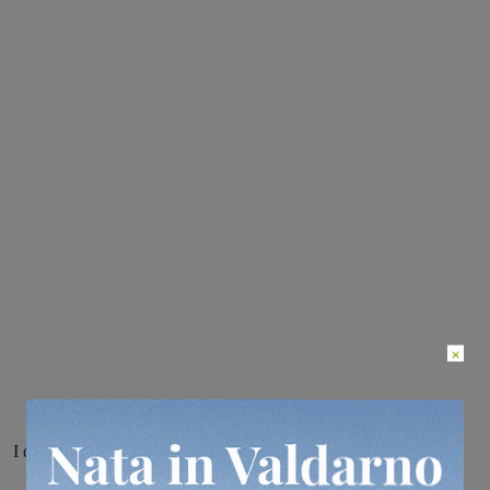
×
I dati della Asl Toscana sud est e della Asl Toscana centro