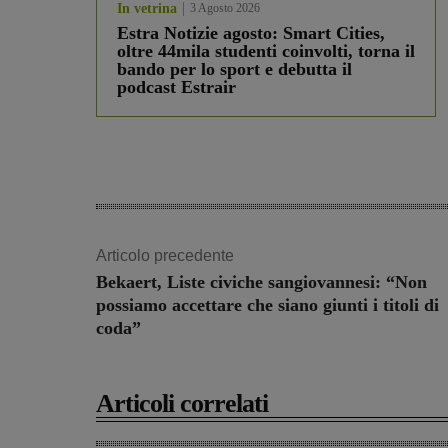
In vetrina
3 Agosto 2026
Estra Notizie agosto: Smart Cities,
oltre 44mila studenti coinvolti, torna il
bando per lo sport e debutta il
podcast Estrair
Articolo precedente
Bekaert, Liste civiche sangiovannesi: “Non
possiamo accettare che siano giunti i titoli di
coda”
Articoli correlati