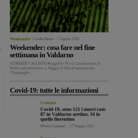
Weekender
Giulia Mauro
-
7 Agosto 2026
Weekender: cosa fare nel fine
.
settimana in Valdarno
VENERDÌ 7 AGOSTO Reggello- Per il Cinema sotto le
Stelle sarà proiettato a Vaggio il film d’animazione
“Tartarughe...
Covid-19: tutte le informazioni
Cronaca
Covid-19, sono 121 i nuovi casi:
87 in Valdarno aretino, 34 in
quello fiorentino
Monica Campani
-
17 Maggio 2022