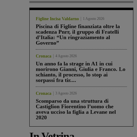
Figline Incisa Valdarno
1 Agosto 2026
Piscina di Figline finanziata oltre la
scadenza Pnrr, il gruppo di Fratelli
d’Italia: “Un ringraziamento al
Governo”
Cronaca
4 Agosto 2026
Un anno fa la strage in A1 in cui
morirono Gianni, Giulia e Franco. Lo
schianto, il processo, lo stop ai
sorpassi fra tir....
Cronaca
3 Agosto 2026
Scomparso da una struttura di
Castiglion Fiorentino l’uomo che
aveva ucciso la figlia a Levane nel
2020
In Vetrina