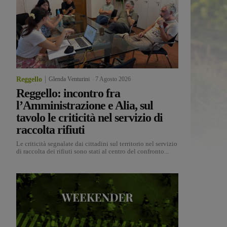
Reggello
Glenda Venturini
-
7 Agosto 2026
Reggello: incontro fra
l’Amministrazione e Alia, sul
tavolo le criticità nel servizio di
raccolta rifiuti
Le criticità segnalate dai cittadini sul territorio nel servizio
di raccolta dei rifiuti sono stati al centro del confronto...