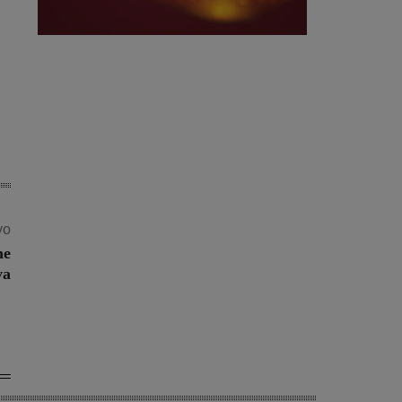
vo
ne
va