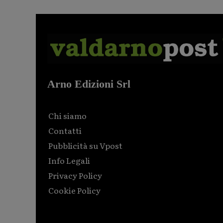
Arno Edizioni Srl
Chi siamo
Contatti
Pubblicità su Vpost
Info Legali
Privacy Policy
Cookie Policy
Html code here! Replace this with any non empty raw
html code and that's it.