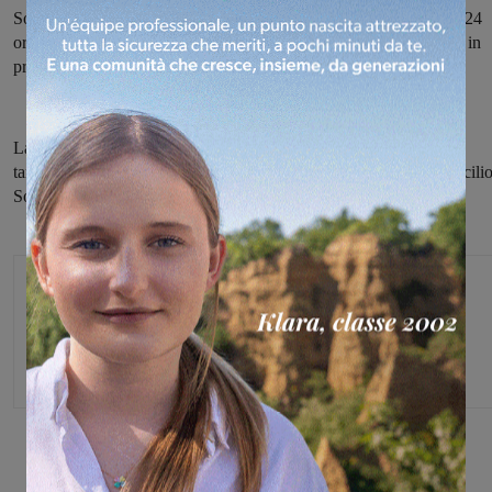
Sono 65 i nuovi casi positivi al coronavirus registrati nelle ultime 24
ore in provincia di Arezzo:
20 in Valdarno aretino
. 151, invece, in
provincia di Firenze:
9 in Valdarno fiorentino.
La Asl Toscana sud est in provincia di Arezzo ha effettuato 1373
tamponi ed ha in carico 1519 persone positive di cui 1160 a domicilio
Sono 4306i contatti stretti in quarantena, 107 i guariti.
Monica Campani
Direttore
Share