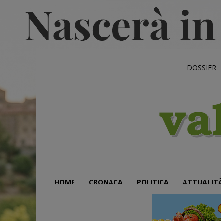
DOSSIER
HOME
CRONACA
POLITICA
ATTUALIT