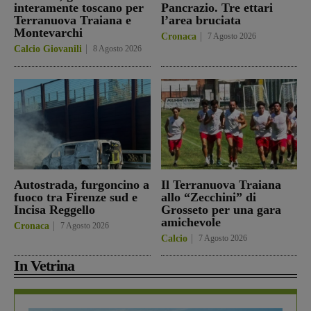
interamente toscano per
Pancrazio. Tre ettari
Terranuova Traiana e
l’area bruciata
Montevarchi
Cronaca
7 Agosto 2026
Calcio Giovanili
8 Agosto 2026
Autostrada, furgoncino a
Il Terranuova Traiana
fuoco tra Firenze sud e
allo “Zecchini” di
Incisa Reggello
Grosseto per una gara
amichevole
Cronaca
7 Agosto 2026
Calcio
7 Agosto 2026
In Vetrina