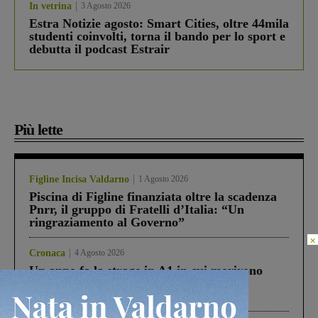
In vetrina
3 Agosto 2026
Estra Notizie agosto: Smart Cities, oltre 44mila
studenti coinvolti, torna il bando per lo sport e
debutta il podcast Estrair
Più lette
Figline Incisa Valdarno
1 Agosto 2026
Piscina di Figline finanziata oltre la scadenza
Pnrr, il gruppo di Fratelli d’Italia: “Un
ringraziamento al Governo”
×
Cronaca
4 Agosto 2026
Un anno fa la strage in A1 in cui morirono
Gianni, Giulia e Franco. Lo schianto, il
processo, lo stop ai sorpassi fra tir....