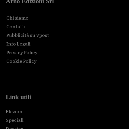
Arno Edizioni Srl
Chi siamo
Contatti
Pubblicità su Vpost
Info Legali
Privacy Policy
Cookie Policy
Html code here! Replace this with any non empty raw html
code and that's it.
Link utili
Elezioni
Speciali
Dossier