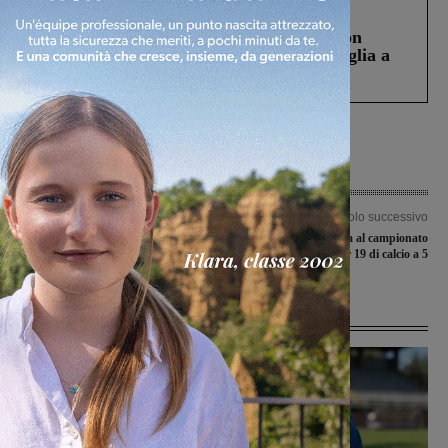
Cronaca
3 Agosto 2026
Scomparso da una struttura di Castiglion
Fiorentino l’uomo che aveva ucciso la figlia a
Levane nel 2020
Articolo precedente
Articolo successivo
Unomaglia Valdarninsiene corsara,
Il 21 febbraio il via al campionato
espugnata la Baia del marinaio
under 19 di calcio a 5
Ultime Notizie