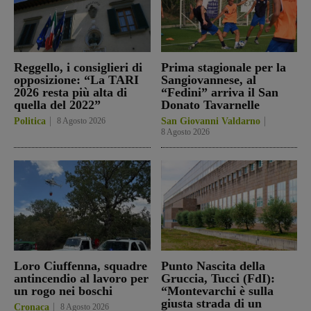
Reggello, i consiglieri di
Prima stagionale per la
opposizione: “La TARI
Sangiovannese, al
2026 resta più alta di
“Fedini” arriva il San
quella del 2022”
Donato Tavarnelle
Politica
8 Agosto 2026
San Giovanni Valdarno
8 Agosto 2026
Loro Ciuffenna, squadre
Punto Nascita della
antincendio al lavoro per
Gruccia, Tucci (FdI):
un rogo nei boschi
“Montevarchi è sulla
giusta strada di un
Cronaca
8 Agosto 2026