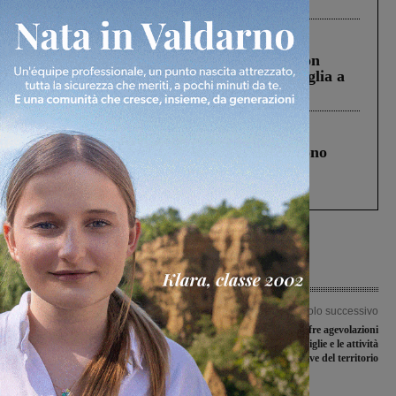
ringraziamento al Governo”
Cronaca
3 Agosto 2026
Scomparso da una struttura di Castiglion
Fiorentino l’uomo che aveva ucciso la figlia a
Levane nel 2020
Cronaca
4 Agosto 2026
Un anno fa la strage in A1 in cui morirono
Gianni, Giulia e Franco. Lo schianto, il
processo, lo stop ai sorpassi fra tir....
Articolo precedente
Articolo successivo
Annullata la quarta edizione del
Fase 2, il Comune offre agevolazioni
“Trofeo città di San Giovanni
fiscali per le famiglie e le attività
Valdarno”
produttive del territorio