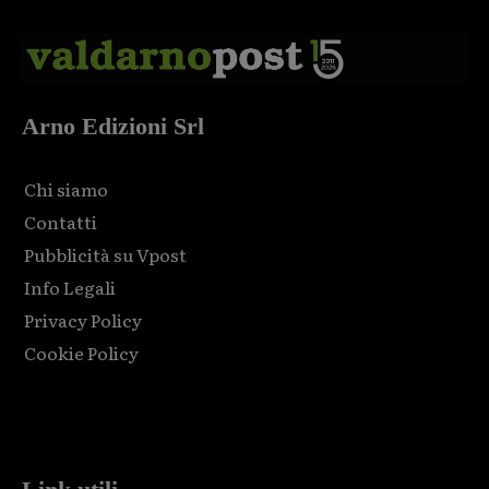
Arno Edizioni Srl
Chi siamo
Contatti
Pubblicità su Vpost
Info Legali
Privacy Policy
Cookie Policy
Html code here! Replace this with any non empty raw html
code and that's it.