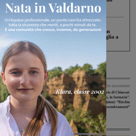
Gianni, Giulia e Franco. Lo schianto, il
processo, lo stop ai sorpassi fra tir....
Cronaca
3 Agosto 2026
Scomparso da una struttura di Castiglion
Fiorentino l’uomo che aveva ucciso la figlia a
Levane nel 2020
Articolo precedente
Articolo successivo
Covid-19, altri casi positivi. Il report
Mascherine, l’annuncio di Chiassai:
della Asl Toscana sud est
“Una a testa gratis, in farmacia”.
Critiche le opposizioni: “Rischio
assembramenti”
Ultime Notizie