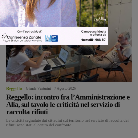
Reggello
Glenda Venturini
-
7 Agosto 2026
Reggello: incontro fra l’Amministrazione e
Alia, sul tavolo le criticità nel servizio di
raccolta rifiuti
Le criticità segnalate dai cittadini sul territorio nel servizio di raccolta dei
rifiuti sono stati al centro del confronto...