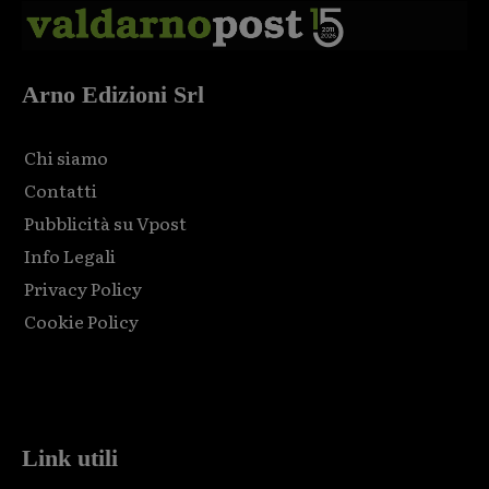
Arno Edizioni Srl
Chi siamo
Contatti
Pubblicità su Vpost
Info Legali
Privacy Policy
Cookie Policy
Html code here! Replace this with any non empty raw html
code and that's it.
Link utili