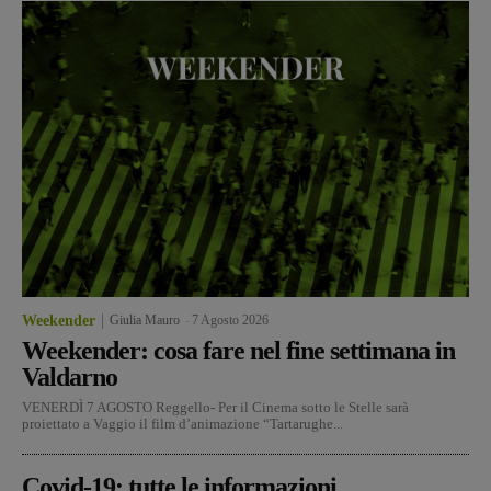
Weekender
Giulia Mauro
-
7 Agosto 2026
Weekender: cosa fare nel fine settimana in
Valdarno
VENERDÌ 7 AGOSTO Reggello- Per il Cinema sotto le Stelle sarà
proiettato a Vaggio il film d’animazione “Tartarughe...
Covid-19: tutte le informazioni