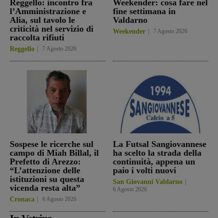
Reggello: incontro fra
Weekender: cosa fare nel
l’Amministrazione e
fine settimana in
Alia, sul tavolo le
Valdarno
criticità nel servizio di
Weekender
7 Agosto 2026
raccolta rifiuti
Reggello
7 Agosto 2026
Sospese le ricerche sul
La Futsal Sangiovannese
campo di Miah Billal, il
ha scelto la strada della
Prefetto di Arezzo:
continuità, appena un
“L’attenzione delle
paio i volti nuovi
istituzioni su questa
San Giovanni Valdarno
vicenda resta alta”
6 Agosto 2026
Cronaca
6 Agosto 2026