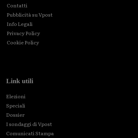
Contatti
Pubblicità su Vpost
Info Legali
Privacy Policy
Cookie Policy
Html code here! Replace this with any non empty raw html
code and that's it.
Link utili
Elezioni
Speciali
Dossier
I sondaggi di Vpost
Comunicati Stampa