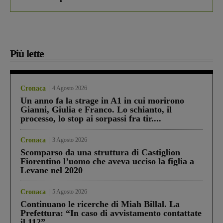
Più lette
Cronaca
4 Agosto 2026
Un anno fa la strage in A1 in cui morirono
Gianni, Giulia e Franco. Lo schianto, il
processo, lo stop ai sorpassi fra tir....
Cronaca
3 Agosto 2026
Scomparso da una struttura di Castiglion
Fiorentino l’uomo che aveva ucciso la figlia a
Levane nel 2020
Cronaca
5 Agosto 2026
Continuano le ricerche di Miah Billal. La
Prefettura: “In caso di avvistamento contattate
il 112”