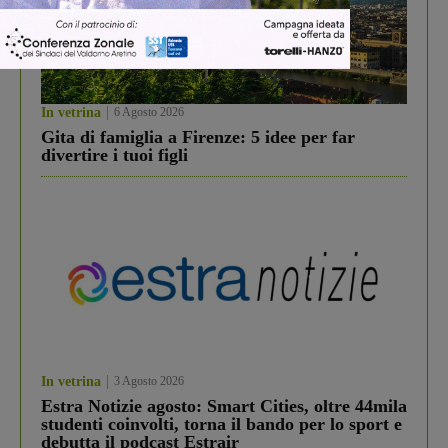
In vetrina
6 Agosto 2026
Gita di famiglia a Firenze: 5 idee per far
divertire i tuoi figli
In vetrina
3 Agosto 2026
Estra Notizie agosto: Smart Cities, oltre 44mila
studenti coinvolti, torna il bando per lo sport e
debutta il podcast Estrair