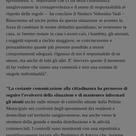
spostamenti. E’ importante che ci sia nella cittadinanza
sangiovannese la consapevolezza e il senso di responsabilità al
rispetto delle regole – ha concluso il Sindaco Valentina Vadi –
Riusciremo ad uscire prima da questa situazione se avremo la
forza di cambiare le nostre abitudini quotidiane, se resteremo in
casa, se faremo restare in casa i nostri cari, i bambini, gli anziani,
i soggetti esposti a rischio maggiore, se convinceremo e
persuaderemo quante più persone possibile a tenere
comportamenti adeguati. Ognuno di noi è responsabile di se
stesso, ma anche di tutti gli altri. E’ davvero questo il momento
di far vedere che siamo una comunità e non una somma di
singole individualità".
"La costante comunicazione alla cittadinanza ha permesso di
seguire l’evolversi della situazione e di mantenere informati
gli utenti
anche sulle misure di controllo attuate dalla Polizia
Municipale nei confronti degli spostamenti dei residenti e
domiciliati sul territorio sangiovannese, ma anche verso le
strutture della grande e media distribuzione e le attività
commerciali. I controlli sono monitorati con una reportistica
quotidianamente inviata alla Prefettura di Arezzo che, insieme