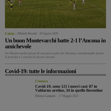
Calcio
Michele Bossini
-
10 Agosto 2026
Un buon Montevarchi batte 2-1 l’Ancona in
amichevole
Un Montevarchi autore di una prova più che discreta, considerando anche
il periodo e i carichi di lavoro ancora...
Covid-19: tutte le informazioni
Cronaca
Covid-19, sono 121 i nuovi casi: 87 in
Valdarno aretino, 34 in quello fiorentino
Monica Campani
-
17 Maggio 2022