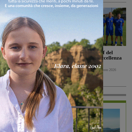
La Sangiovannese tiene
Ufficiale lo staff del
testa al San Donato
Figline per l’Eccellenza
Tavarnelle, che però
2026-2027
passa 0-1
Primo piano
9 Agosto 2026
San Giovanni Valdarno
9 Agosto 2026
In Vetrina