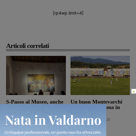
[rp4wp limit=4]
Articoli correlati
×
S-Passo al Museo, anche
Un buon Montevarchi
in Valdarno i musei
batte 2-1 l’Ancona in
aprono le porte ai
amichevole
ragazzi per i campi di
Calcio
10 Agosto 2026
settembre
Cultura
10 Agosto 2026