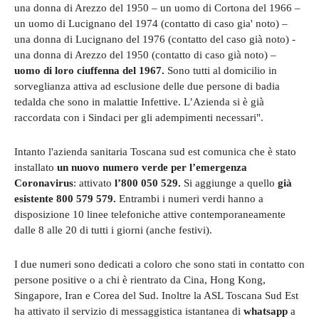
una donna di Arezzo del 1950 – un uomo di Cortona del 1966 –
un uomo di Lucignano del 1974 (contatto di caso gia' noto) –
una donna di Lucignano del 1976 (contatto del caso già noto) -
una donna di Arezzo del 1950 (contatto di caso già noto) –
uomo di loro ciuffenna del 1967.
Sono tutti al domicilio in
sorveglianza attiva ad esclusione delle due persone di badia
tedalda che sono in malattie Infettive. L’Azienda si è già
raccordata con i Sindaci per gli adempimenti necessari".
Intanto l'azienda sanitaria Toscana sud est comunica che è stato
installato
un nuovo numero verde per l’emergenza
Coronavirus
: attivato
l’800 050 529.
Si aggiunge a quello
già
esistente 800 579 579.
Entrambi i numeri verdi hanno a
disposizione 10 linee telefoniche attive contemporaneamente
dalle 8 alle 20 di tutti i giorni (anche festivi).
I due numeri sono dedicati a coloro che sono stati in contatto con
persone positive o a chi è rientrato da Cina, Hong Kong,
Singapore, Iran e Corea del Sud. Inoltre la ASL Toscana Sud Est
ha attivato il servizio di messaggistica istantanea di
whatsapp
a