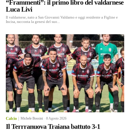
“Frammenti”: il primo libro del valdarnese
Luca Livi
Il valdarnese, nato a San Giovanni Valdarno e oggi residente a Figline e
Incisa, racconta la genesi del suo...
Calcio
Michele Bossini
-
8 Agosto 2026
Il Terrranuova Traiana battuto 3-1