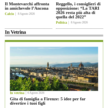
Il Montevarchi affronta
Reggello, i consiglieri di
in amichevole l’Ancona
opposizione: “La TARI
2026 resta più alta di
Calcio
8 Agosto 2026
quella del 2022”
Politica
8 Agosto 2026
In Vetrina
In vetrina
6 Agosto 2026
Gita di famiglia a Firenze: 5 idee per far
divertire i tuoi figli