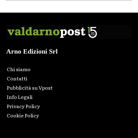
Arno Edizioni Srl
Chi siamo
Contatti
Pubblicità su Vpost
Info Legali
Privacy Policy
Cookie Policy
Html code here! Replace this with any non empty raw html
code and that's it.