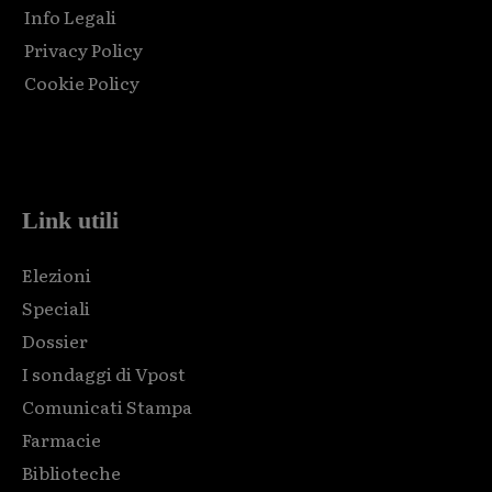
Info Legali
Privacy Policy
Cookie Policy
Html code here! Replace this with any non empty raw html
code and that's it.
Link utili
Elezioni
Speciali
Dossier
I sondaggi di Vpost
Comunicati Stampa
Farmacie
Biblioteche