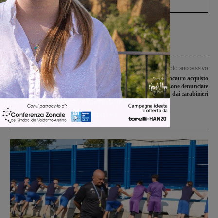
Articolo precedente
Articolo successivo
Covid-19, Crt: l’impegno contro il
Furto, ricettazione e incauto acquisto
Covid e le infezioni già conosciute
di biciclette: tre le persone denunciate
dai carabinieri
Ultime Notizie