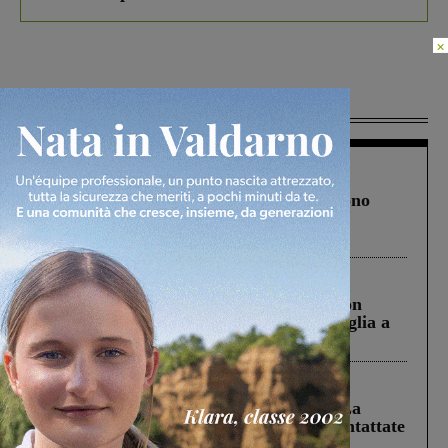
×
Più lette
Cronaca
4 Agosto 2026
Un anno fa la strage in A1 in cui morirono
Gianni, Giulia e Franco. Lo schianto, il
processo, lo stop ai sorpassi fra tir....
Cronaca
3 Agosto 2026
Scomparso da una struttura di Castiglion
Fiorentino l’uomo che aveva ucciso la figlia a
Levane nel 2020
Cronaca
5 Agosto 2026
Continuano le ricerche di Miah Billal. La
Prefettura: “In caso di avvistamento contattate
il 112”