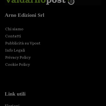
Arno Edizioni Srl
Chi siamo
Contatti
Pubblicità su Vpost
Info Legali
Privacy Policy
Cookie Policy
Html code here! Replace this with any non empty raw html
code and that's it.
Link utili
Elezioni