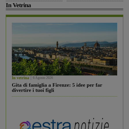
In Vetrina
In vetrina
6 Agosto 2026
Gita di famiglia a Firenze: 5 idee per far
divertire i tuoi figli