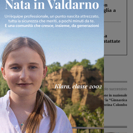
Scomparso da una struttura di Castiglion
Fiorentino l’uomo che aveva ucciso la figlia a
Levane nel 2020
Cronaca
5 Agosto 2026
Continuano le ricerche di Miah Billal. La
Prefettura: “In caso di avvistamento contattate
il 112”
Articolo precedente
Articolo successivo
I risultati delle valdarnesi impegnate
Ancora una convocazione in nazionale
nella prima gara di Coppa Toscana
azzurra per la “Ginnastica
Terranuova”: è Valentina Colombo
Ultime Notizie