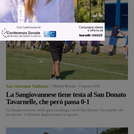
San Giovanni Valdarno
Michele Bossini
-
9 Agosto 2026
La Sangiovannese tiene testa al San Donato
Tavarnelle, che però passa 0-1
La Sangiovannese, nella gara casalinga con il San Donato Tavarnelle che
ha sancito il debutto degli azzurro in questo...