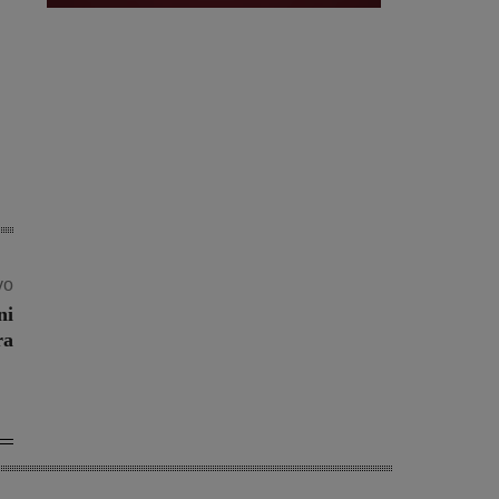
vo
ni
ra