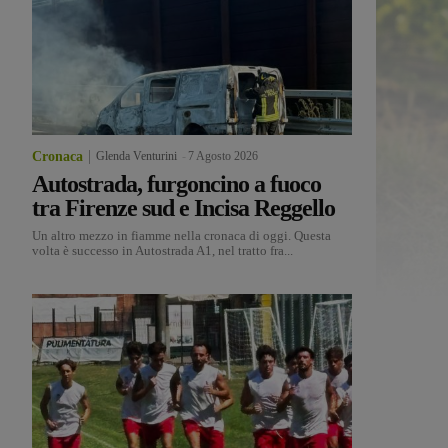
Cronaca
Glenda Venturini
-
7 Agosto 2026
Autostrada, furgoncino a fuoco
tra Firenze sud e Incisa Reggello
Un altro mezzo in fiamme nella cronaca di oggi. Questa
volta è successo in Autostrada A1, nel tratto fra...