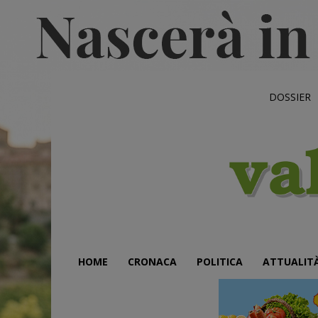
DOSSIER
HOME
CRONACA
POLITICA
ATTUALIT