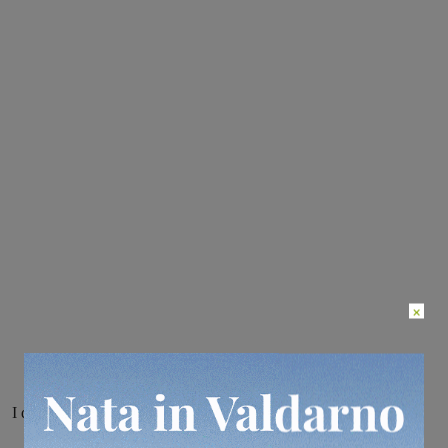
×
I dati della Asl Toscana sud est