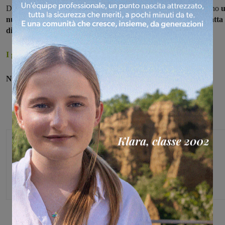
Dopo otto giorni di pausa i dati della Asl Toscana sud est registrano
nuovo caso positivo al coronavirus in Valdarno aretino. Si tratta
di una persona di Loro Ciuffenna.
I guariti in tutta la Asl Toscana sud est
Nessun caso nuovo, invece, in Valdarno fiorentino
Monica Campani
Direttore