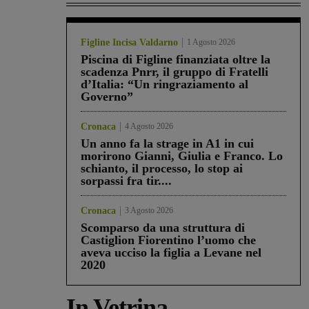
Figline Incisa Valdarno
1 Agosto 2026
Piscina di Figline finanziata oltre la
scadenza Pnrr, il gruppo di Fratelli
d’Italia: “Un ringraziamento al
Governo”
Cronaca
4 Agosto 2026
Un anno fa la strage in A1 in cui
morirono Gianni, Giulia e Franco. Lo
schianto, il processo, lo stop ai
sorpassi fra tir....
Cronaca
3 Agosto 2026
Scomparso da una struttura di
Castiglion Fiorentino l’uomo che
aveva ucciso la figlia a Levane nel
2020
In Vetrina