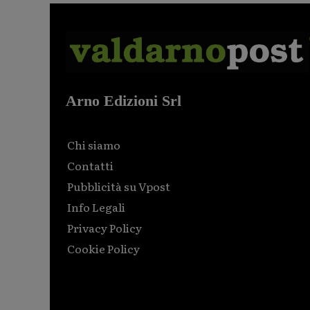
Arno Edizioni Srl
Chi siamo
Contatti
Pubblicità su Vpost
Info Legali
Privacy Policy
Cookie Policy
Html code here! Replace this with any non empty raw
html code and that's it.