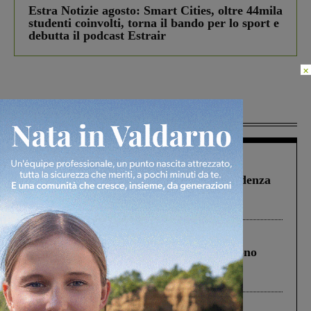
Estra Notizie agosto: Smart Cities, oltre 44mila
studenti coinvolti, torna il bando per lo sport e
debutta il podcast Estrair
×
Più lette
Figline Incisa Valdarno
1 Agosto 2026
Piscina di Figline finanziata oltre la scadenza
Pnrr, il gruppo di Fratelli d’Italia: “Un
ringraziamento al Governo”
Cronaca
4 Agosto 2026
Un anno fa la strage in A1 in cui morirono
Gianni, Giulia e Franco. Lo schianto, il
processo, lo stop ai sorpassi fra tir....
Cronaca
3 Agosto 2026