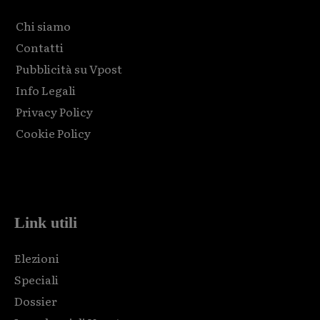
Chi siamo
Contatti
Pubblicità su Vpost
Info Legali
Privacy Policy
Cookie Policy
Html code here! Replace this with any non empty raw html
code and that's it.
Link utili
Elezioni
Speciali
Dossier