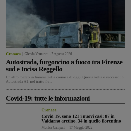
Cronaca
Glenda Venturini
-
7 Agosto 2026
Autostrada, furgoncino a fuoco tra Firenze
sud e Incisa Reggello
Un altro mezzo in fiamme nella cronaca di oggi. Questa volta è successo in
Autostrada A1, nel tratto fra...
Covid-19: tutte le informazioni
Cronaca
Covid-19, sono 121 i nuovi casi: 87 in
Valdarno aretino, 34 in quello fiorentino
Monica Campani
-
17 Maggio 2022