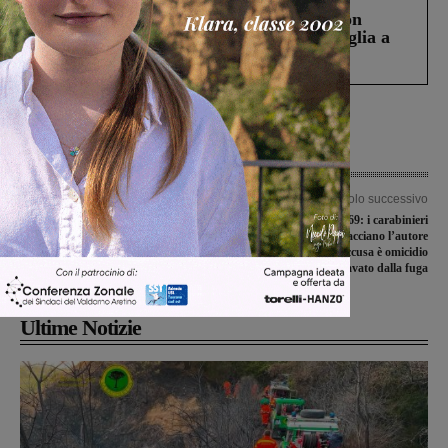
Scomparso da una struttura di Castiglion
Fiorentino l’uomo che aveva ucciso la figlia a
Levane nel 2020
Articolo precedente
Articolo successivo
Coronavirus, distribuzione di
Morto sulla SR69: i carabinieri
mascherine ai cittadini. Ecco il
rintracciano l’autore
calendario di Bucine
dell’investimento. L’accusa è omicidio
stradale aggravato dalla fuga
Ultime Notizie