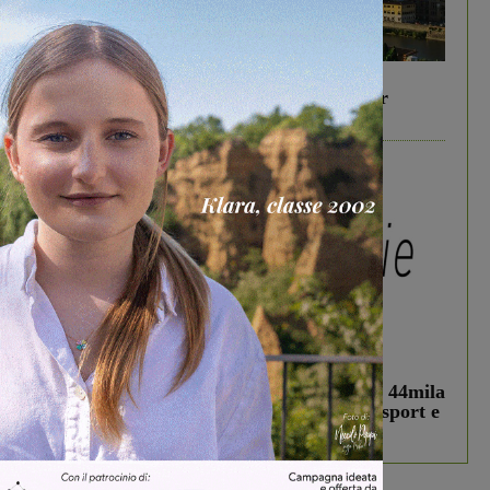
In vetrina
6 Agosto 2026
Gita di famiglia a Firenze: 5 idee per far
divertire i tuoi figli
In vetrina
3 Agosto 2026
Estra Notizie agosto: Smart Cities, oltre 44mila
studenti coinvolti, torna il bando per lo sport e
debutta il podcast Estrair