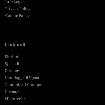
Info Legali
Privacy Policy
Cookie Policy
Html code here! Replace this with any non empty raw html
code and that's it.
Link utili
Elezioni
Speciali
Dossier
I sondaggi di Vpost
Comunicati Stampa
Farmacie
Biblioteche