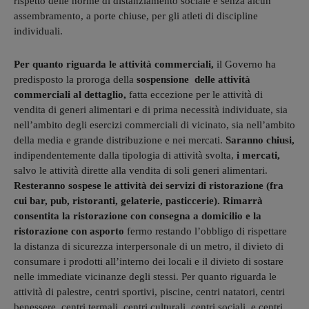
rispetto delle norme di distanziamento sociale e senza alcun
assembramento, a porte chiuse, per gli atleti di discipline
individuali.
Per quanto riguarda le attività commerciali,
il Governo ha
predisposto la proroga della
sospensione delle attività
commerciali al dettaglio,
fatta eccezione per le attività di
vendita di generi alimentari e di prima necessità individuate, sia
nell’ambito degli esercizi commerciali di vicinato, sia nell’ambito
della media e grande distribuzione e nei mercati.
Saranno chiusi,
indipendentemente dalla tipologia di attività svolta,
i mercati,
salvo le attività dirette alla vendita di soli generi alimentari.
Resteranno sospese le attività dei servizi di ristorazione (fra
cui bar, pub, ristoranti, gelaterie, pasticcerie). Rimarrà
consentita la ristorazione con consegna a domicilio e la
ristorazione con asporto
fermo restando l’obbligo di rispettare
la distanza di sicurezza interpersonale di un metro, il divieto di
consumare i prodotti all’interno dei locali e il divieto di sostare
nelle immediate vicinanze degli stessi. Per quanto riguarda le
attività di palestre, centri sportivi, piscine, centri natatori, centri
benessere, centri termali, centri culturali, centri sociali, e centri