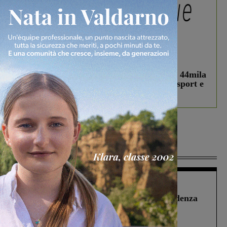
In vetrina
3 Agosto 2026
Estra Notizie agosto: Smart Cities, oltre 44mila
studenti coinvolti, torna il bando per lo sport e
debutta il podcast Estrair
Più lette
Figline Incisa Valdarno
1 Agosto 2026
Piscina di Figline finanziata oltre la scadenza
Pnrr, il gruppo di Fratelli d’Italia: “Un
ringraziamento al Governo”