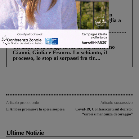
Cronaca
3 Agosto 2026
Scomparso da una struttura di Castiglion
Fiorentino l’uomo che aveva ucciso la figlia a
Levane nel 2020
Cronaca
4 Agosto 2026
Un anno fa la strage in A1 in cui morirono
Gianni, Giulia e Franco. Lo schianto, il
processo, lo stop ai sorpassi fra tir....
Articolo precedente
Articolo successivo
L’Ambra promuove la spesa sospesa
Covid-19, Confesercenti sul decreto:
“errori e mancanza di coraggio”
Ultime Notizie