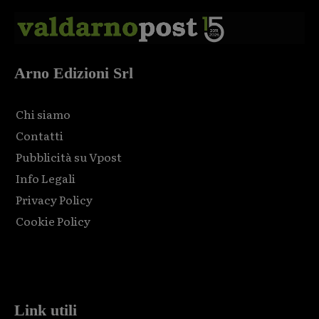
Arno Edizioni Srl
Chi siamo
Contatti
Pubblicità su Vpost
Info Legali
Privacy Policy
Cookie Policy
Html code here! Replace this with any non empty raw html
code and that's it.
Link utili