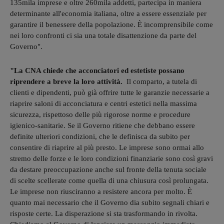
135mila imprese e oltre 260mila addetti, partecipa in maniera
determinante all'economia italiana, oltre a essere essenziale per
garantire il benessere della popolazione. È incomprensibile come
nei loro confronti ci sia una totale disattenzione da parte del
Governo".
"La CNA chiede che acconciatori ed estetiste possano
riprendere a breve la loro attività.
Il comparto, a tutela di
clienti e dipendenti, può già offrire tutte le garanzie necessarie a
riaprire saloni di acconciatura e centri estetici nella massima
sicurezza, rispettoso delle più rigorose norme e procedure
igienico-sanitarie. Se il Governo ritiene che debbano essere
definite ulteriori condizioni, che le definisca da subito per
consentire di riaprire al più presto. Le imprese sono ormai allo
stremo delle forze e le loro condizioni finanziarie sono così gravi
da destare preoccupazione anche sul fronte della tenuta sociale
di scelte scellerate come quella di una chiusura così prolungata.
Le imprese non riusciranno a resistere ancora per molto. È
quanto mai necessario che il Governo dia subito segnali chiari e
risposte certe. La disperazione si sta trasformando in rivolta.