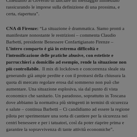
Chiediamo al Governo di lanciare un messaggio immediato
rassicurando le imprese sulla definizione di una prossima, e
certa, riapertura”.
CNA di Firenze:
“La situazione è drammatica. Siamo pronti a
manifestare nonostante le restrizioni – commenta Claudio
Barbetti, presidente Benessere Confartigianato Firenze –
L’intero comparto è già in estrema difficoltà e
l'intensificazione delle pratiche abusive, con estetiste e
parrucchieri a domicilio ad esempio, rende la situazione non
più controllabile.
Il mix di lockdown e concorrenza sleale sta
generando già ampie perdite e con il protrarsi della chiusura la
quota di mercato regolare erosa dal sommerso non può che
aumentare. Una situazione esplosiva, sia dal punto di vista
economico che sanitario. Un paradosso, soprattutto in Toscana
dove abbiamo la normativa più stringenti in termini di sicurezza
e salute – continua Barbetti – Ci candidiamo ad essere la regione
pilota per sperimentare una sorta di cantiere per la sicurezza nei
centri benessere e per i tatuatori, così da poter riaprire prima e
garantire la sopravvivenza di tante attività economiche”.