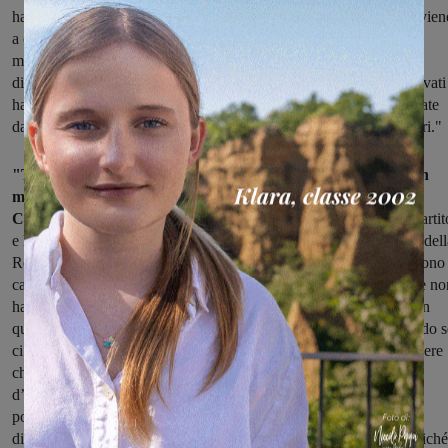
ha pagate, non il Presidente Rossi, ma noi cittadini. Leggendo si vien
a conoscenza che in parte sono donate dalle aziende della moda
messe al servizio, e le ringrazio di cuore perché si sono rese
disponibili per produrre questi beni di primaria necessità, che i privati
hanno provveduto a sostenere il costo e in parte sono state comprate
dall’Estar, quindi gratuite perché i soldi in parte sono anche i nostri."
"Tra l’altro Regione Toscana si fa pubblicità per il dono di un
milione e mezzo di mascherine mettendo il logo del PD – dice
Chiassai
– non credevo che la Regione fosse di proprietà di un partit
e ho visto che c’è addirittura la promozione del gruppo consiliare dell
Regione Toscana: visto che gli assessori regionali e i consiglieri sono
casa da un mese e mezzo, tra cui il nostro assessore alla sanità che no
ha più nulla da fare e non l’ha più vista nessuno; se sono in casa in
quarantena, perché a loro i tamponi li hanno fatti tutti subito, chiedo 
ci danno una mano a imbustare le mascherine: perché devono sapere
che per distribuire le mascherine c’è tutta una procedura
d’imbustamento e gli assicuro che non è una procedura da
poco imbustare un milione e mezzo di mascherine per poi essere
distribuite porta a porta. Se vogliono venire a darci una mano anziché