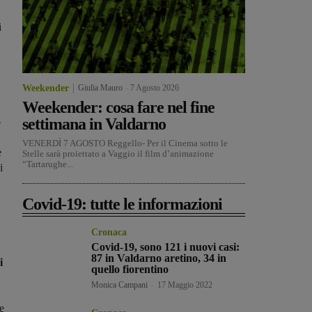
i
Weekender
Giulia Mauro
-
7 Agosto 2026
Weekender: cosa fare nel fine
settimana in Valdarno
o
VENERDÌ 7 AGOSTO Reggello- Per il Cinema sotto le
e
Stelle sarà proiettato a Vaggio il film d’animazione
“Tartarughe...
i
Covid-19: tutte le informazioni
Cronaca
Covid-19, sono 121 i nuovi casi:
87 in Valdarno aretino, 34 in
i
quello fiorentino
Monica Campani
-
17 Maggio 2022
e