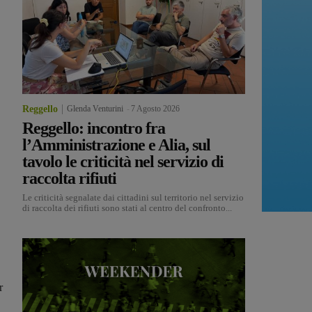
Reggello
Glenda Venturini
-
7 Agosto 2026
Reggello: incontro fra
l’Amministrazione e Alia, sul
tavolo le criticità nel servizio di
raccolta rifiuti
Le criticità segnalate dai cittadini sul territorio nel servizio
di raccolta dei rifiuti sono stati al centro del confronto...
r