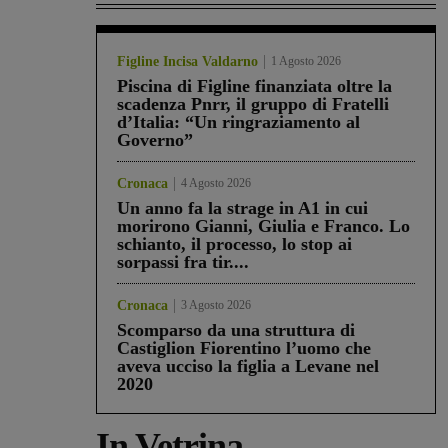
Figline Incisa Valdarno
1 Agosto 2026
Piscina di Figline finanziata oltre la
scadenza Pnrr, il gruppo di Fratelli
d’Italia: “Un ringraziamento al
Governo”
Cronaca
4 Agosto 2026
Un anno fa la strage in A1 in cui
morirono Gianni, Giulia e Franco. Lo
schianto, il processo, lo stop ai
sorpassi fra tir....
Cronaca
3 Agosto 2026
Scomparso da una struttura di
Castiglion Fiorentino l’uomo che
aveva ucciso la figlia a Levane nel
2020
In Vetrina