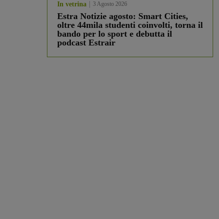
In vetrina
3 Agosto 2026
Estra Notizie agosto: Smart Cities,
oltre 44mila studenti coinvolti, torna il
bando per lo sport e debutta il
podcast Estrair