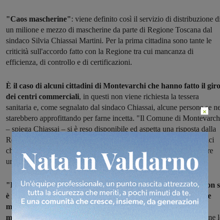
"Caos mascherine"
: viene definito così il servizio di distribuzione d
un milione e mezzo di mascherine da parte di Regione Toscana dal
sindaco Silvia Chiassai Martini. Per la prima cittadina sono tante le
criticità sull'accordo fatto con la Regione tra cui mancanza di
efficienza, di controllo e di certificazioni.
È il caso di alcuni cittadini di Montevarchi che hanno fatto il gir
dei centri commerciali
, in questi non viene richiesta la tessera
sanitaria e, come segnalato dal sindaco Chiassai, alcune persone se n
×
starebbero approfittando per farne incetta. "Il Comune di Montevarch
– spiega Chiassai – si è reso disponibile ed aspetta una risposta dalla
Regione, semplicemente perché ha un gruppo di volontari fantastici
che mi ha autorizzato a metterli nuovamente a disposizione per fare
una consegna, la quarta volta, porta a porta"
"Forse la Regione, che non è abituata a stare sul territorio, non s
è resa conto quando ha detto che avrebbe donato un milione e
mezzo di mascherine che sarebbero state mandate senza un
minimo controllo – afferma Chiassai
– e ripeto queste mascherine l