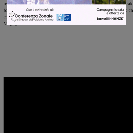
usare la pandemia e i soldi dei cittadini per farsi propaganda elettorale
forse almeno servirebbero a qualcosa e si motiverebbe lo stipendio c
continuano a prendere non facendo nulla da un mese e mezzo.
Vergognatevi."