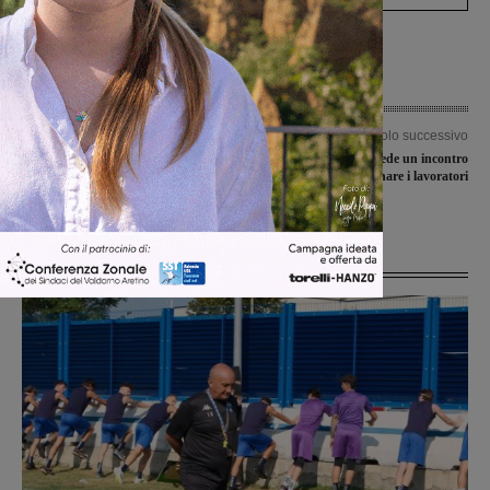
Articolo precedente
Articolo successivo
Morto Paolo d’Elia, ex assessore del
Ex Bekaert, la Fim chiede un incontro
Comune. il ricordo di Giorgio
urgente per aggiornare i lavoratori
Valentini
Ultime Notizie