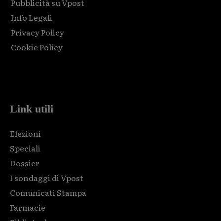
Pubblicità su Vpost
Info Legali
Privacy Policy
Cookie Policy
Html code here! Replace this with any non empty raw html
code and that's it.
Link utili
Elezioni
Speciali
Dossier
I sondaggi di Vpost
Comunicati Stampa
Farmacie