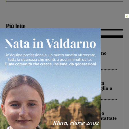
×
Più lette
Cronaca
4 Agosto 2026
Un anno fa la strage in A1 in cui morirono
Gianni, Giulia e Franco. Lo schianto, il
processo, lo stop ai sorpassi fra tir....
Cronaca
3 Agosto 2026
Scomparso da una struttura di Castiglion
Fiorentino l’uomo che aveva ucciso la figlia a
Levane nel 2020
Cronaca
5 Agosto 2026
Continuano le ricerche di Miah Billal. La
Prefettura: “In caso di avvistamento contattate
il 112”