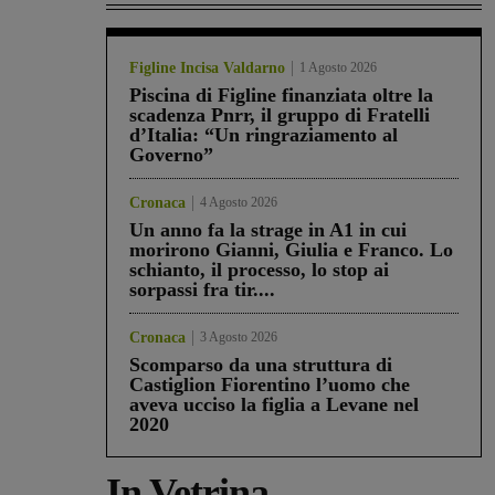
Figline Incisa Valdarno
1 Agosto 2026
Piscina di Figline finanziata oltre la
scadenza Pnrr, il gruppo di Fratelli
d’Italia: “Un ringraziamento al
Governo”
Cronaca
4 Agosto 2026
Un anno fa la strage in A1 in cui
morirono Gianni, Giulia e Franco. Lo
schianto, il processo, lo stop ai
sorpassi fra tir....
Cronaca
3 Agosto 2026
Scomparso da una struttura di
Castiglion Fiorentino l’uomo che
aveva ucciso la figlia a Levane nel
2020
In Vetrina