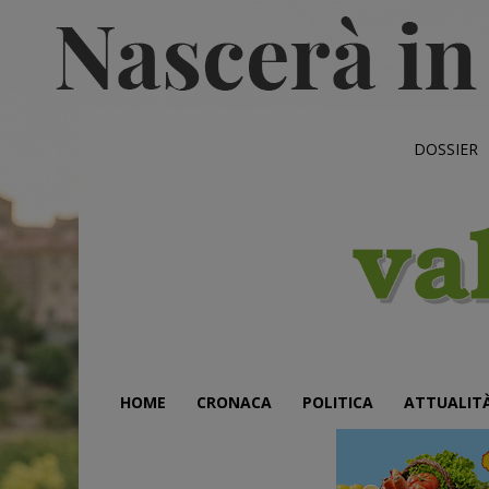
DOSSIER
HOME
CRONACA
POLITICA
ATTUALIT