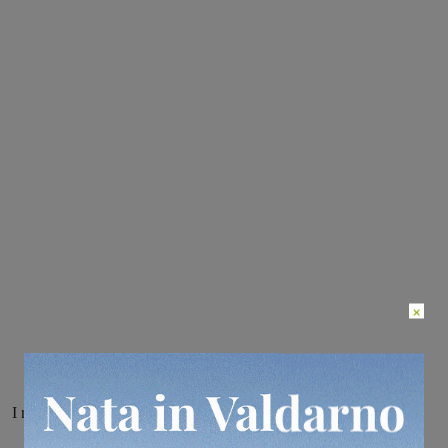
×
I risultati dei test sono arrivati ieri