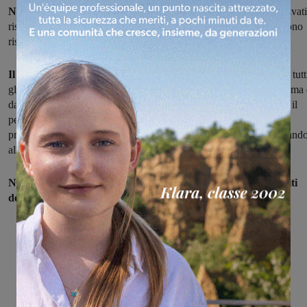
Notizie positive per la Asp Martelli – Casa Argia
. Ieri sono arrivati
risultati dei 200 test effettuati su operatori sanitari e ospiti e tutti sono
risultati negativi al coronavirus. Quindi non ci sono criticità.
Il sindaco Giulia Mugnai ha commentato:
"Tutti gli operatori e tutt
gli ospiti sono risultati negativi. Questa è una notizia importantissima
da parte mia voglio far arrivare un ringraziamento di cuore a tutto il
personale della nostra Asp Martelli che con professionalità e
precisione, fin dal primo giorno di questa emergenza, si sta dedicand
alla cura dei nostri anziani senza sosta e senza risparmiarsi.
Negativi anche tutti i test effettuati agli operatori ed ai 68 ospiti
della Rsa Frate Sole
.