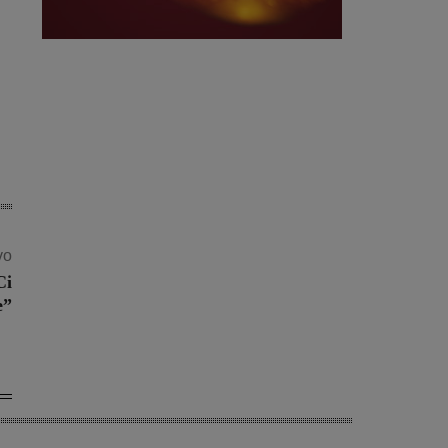
vo
Ci
e”