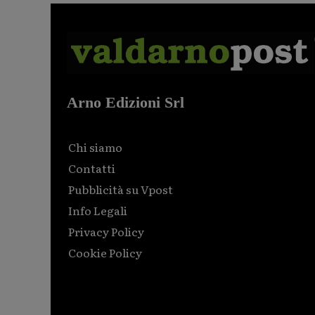
Arno Edizioni Srl
Chi siamo
Contatti
Pubblicità su Vpost
Info Legali
Privacy Policy
Cookie Policy
Html code here! Replace this with any non empty raw
html code and that's it.