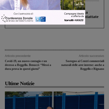
Cronaca
5 Agosto 2026
Continuano le ricerche di Miah Billal. La
Prefettura: “In caso di avvistamento contattate
il 112”
Articolo precedente
Articolo successivo
Covid-19, un nuovo contagio e un
Sostegno ai Centri commerciali
decesso a Reggello. Benucci: “Messi a
naturali delle aree interne: anche a
dura prova in questi giorni”
Reggello e Rignano
Ultime Notizie