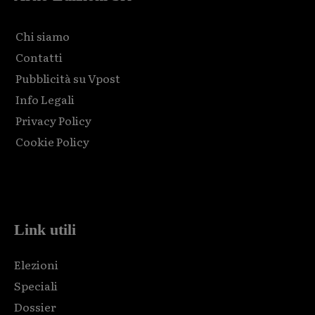
Chi siamo
Contatti
Pubblicità su Vpost
Info Legali
Privacy Policy
Cookie Policy
Html code here! Replace this with any non empty raw html
code and that's it.
Link utili
Elezioni
Speciali
Dossier