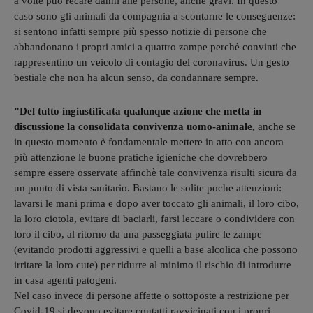
a volte può recare danni alle persone, anche gravi. In questo
caso sono gli animali da compagnia a scontarne le conseguenze:
si sentono infatti sempre più spesso notizie di persone che
abbandonano i propri amici a quattro zampe perchè convinti che
rappresentino un veicolo di contagio del coronavirus. Un gesto
bestiale che non ha alcun senso, da condannare sempre.
"Del tutto ingiustificata qualunque azione che metta in
discussione la consolidata convivenza uomo-animale,
anche se
in questo momento è fondamentale mettere in atto con ancora
più attenzione le buone pratiche igieniche che dovrebbero
sempre essere osservate affinchè tale convivenza risulti sicura da
un punto di vista sanitario. Bastano le solite poche attenzioni:
lavarsi le mani prima e dopo aver toccato gli animali, il loro cibo,
la loro ciotola, evitare di baciarli, farsi leccare o condividere con
loro il cibo, al ritorno da una passeggiata pulire le zampe
(evitando prodotti aggressivi e quelli a base alcolica che possono
irritare la loro cute) per ridurre al minimo il rischio di introdurre
in casa agenti patogeni.
Nel caso invece di persone affette o sottoposte a restrizione per
Covid-19 si devono evitare contatti ravvicinati con i propri