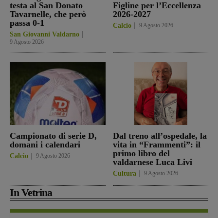
testa al San Donato
Figline per l’Eccellenza
Tavarnelle, che però
2026-2027
passa 0-1
Calcio
9 Agosto 2026
San Giovanni Valdarno
9 Agosto 2026
Campionato di serie D,
Dal treno all’ospedale, la
domani i calendari
vita in “Frammenti”: il
primo libro del
Calcio
9 Agosto 2026
valdarnese Luca Livi
Cultura
9 Agosto 2026
In Vetrina