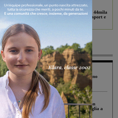
In vetrina
3 Agosto 2026
Estra Notizie agosto: Smart Cities, oltre 44mila
studenti coinvolti, torna il bando per lo sport e
debutta il podcast Estrair
Più lette
Cronaca
4 Agosto 2026
Un anno fa la strage in A1 in cui morirono
Gianni, Giulia e Franco. Lo schianto, il
processo, lo stop ai sorpassi fra tir....
Cronaca
3 Agosto 2026
Scomparso da una struttura di Castiglion
Fiorentino l’uomo che aveva ucciso la figlia a
Levane nel 2020