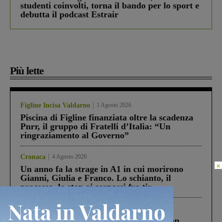
studenti coinvolti, torna il bando per lo sport e
debutta il podcast Estrair
Più lette
Figline Incisa Valdarno
1 Agosto 2026
Piscina di Figline finanziata oltre la scadenza
Pnrr, il gruppo di Fratelli d’Italia: “Un
ringraziamento al Governo”
Cronaca
4 Agosto 2026
×
Un anno fa la strage in A1 in cui morirono
Gianni, Giulia e Franco. Lo schianto, il
processo, lo stop ai sorpassi fra tir....
Cronaca
3 Agosto 2026
Scomparso da una struttura di Castiglion