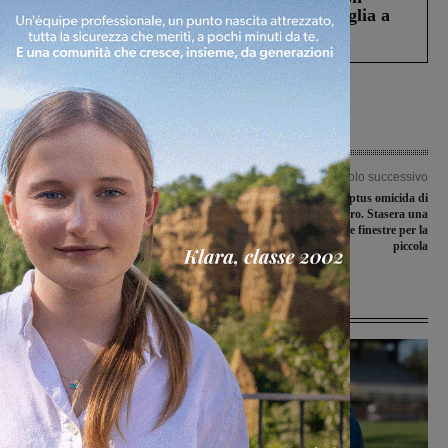
Fiorentino l’uomo che aveva ucciso la figlia a
Levane nel 2020
Articolo precedente
Articolo successivo
Covid-19, tre nuovi casi positivi: due
Tragedia di Levane: raptus omicida di
anziani della RSA e un operatore
un operaio senza lavoro. Stasera una
sanitario dell’Ospedale di Ponte a
candela accesa alle finestre per la
Niccheri
piccola
Ultime Notizie