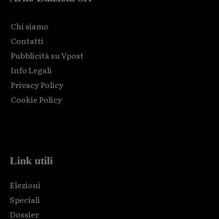
Chi siamo
Contatti
Pubblicità su Vpost
Info Legali
Privacy Policy
Cookie Policy
Html code here! Replace this with any non empty raw html
code and that's it.
Link utili
Elezioni
Speciali
Dossier