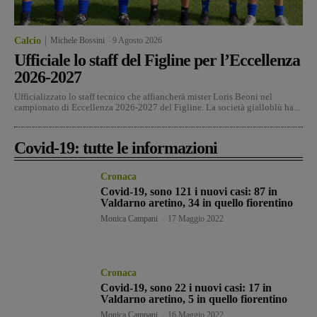
Calcio
Michele Bossini
-
9 Agosto 2026
Ufficiale lo staff del Figline per l’Eccellenza
2026-2027
Ufficializzato lo staff tecnico che affiancherà mister Loris Beoni nel
campionato di Eccellenza 2026-2027 del Figline. La società gialloblù ha...
Covid-19: tutte le informazioni
Cronaca
Covid-19, sono 121 i nuovi casi: 87 in
Valdarno aretino, 34 in quello fiorentino
Monica Campani
-
17 Maggio 2022
Cronaca
Covid-19, sono 22 i nuovi casi: 17 in
Valdarno aretino, 5 in quello fiorentino
Monica Campani
-
16 Maggio 2022