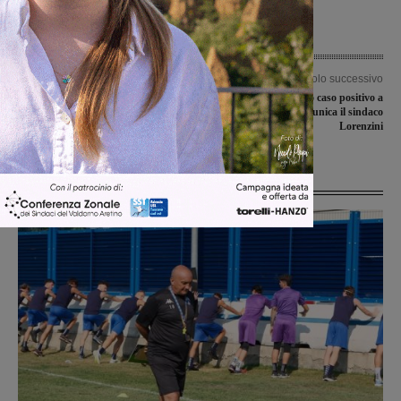
Articolo precedente
Articolo successivo
Covid-19, positivo a Montalto, è uno
Coronavirus, secondo caso positivo a
dei casi di contagio dell’Ospedale della
Rignano. Lo comunica il sindaco
Gruccia
Lorenzini
Ultime Notizie