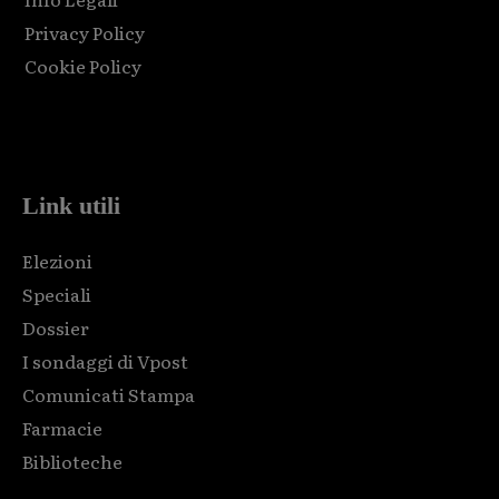
Privacy Policy
Cookie Policy
Html code here! Replace this with any non empty raw html
code and that's it.
Link utili
Elezioni
Speciali
Dossier
I sondaggi di Vpost
Comunicati Stampa
Farmacie
Biblioteche