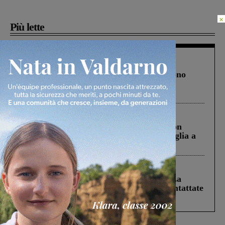
×
Più lette
Cronaca
4 Agosto 2026
Un anno fa la strage in A1 in cui morirono
Gianni, Giulia e Franco. Lo schianto, il
processo, lo stop ai sorpassi fra tir....
Cronaca
3 Agosto 2026
Scomparso da una struttura di Castiglion
Fiorentino l’uomo che aveva ucciso la figlia a
Levane nel 2020
Cronaca
5 Agosto 2026
Continuano le ricerche di Miah Billal. La
Prefettura: “In caso di avvistamento contattate
il 112”