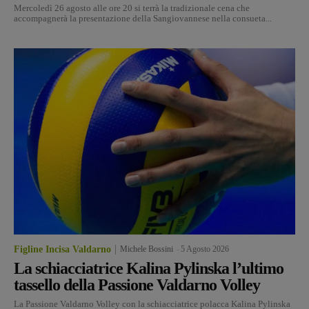
Mercoledì 26 agosto alle ore 20 si terrà la tradizionale cena che
accompagnerà la presentazione della Sangiovannese nella consueta...
Figline Incisa Valdarno
Michele Bossini
-
5 Agosto 2026
La schiacciatrice Kalina Pylinska l’ultimo
tassello della Passione Valdarno Volley
La Passione Valdarno Volley con la schiacciatrice polacca Kalina Pylinska