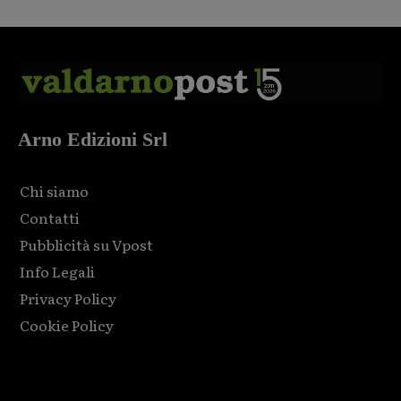
Arno Edizioni Srl
Chi siamo
Contatti
Pubblicità su Vpost
Info Legali
Privacy Policy
Cookie Policy
Html code here! Replace this with any non empty raw html
code and that's it.