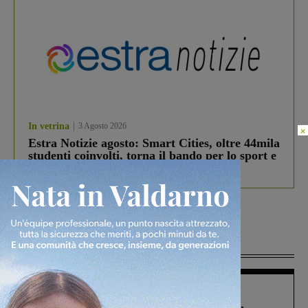
In vetrina
3 Agosto 2026
×
Estra Notizie agosto: Smart Cities, oltre 44mila
studenti coinvolti, torna il bando per lo sport e
debutta il podcast Estrair
Più lette
Figline Incisa Valdarno
1 Agosto 2026