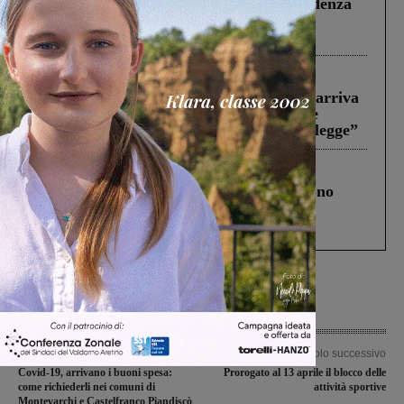
Piscina di Figline finanziata oltre la scadenza
Pnrr, il gruppo di Fratelli d’Italia: “Un
ringraziamento al Governo”
Reggello
30 Luglio 2026
Reggello, la chiusura di ‘Mordi e fuggi’ arriva
in Consiglio. Il sindaco: “Come Comune
abbiamo agito solo per far rispettare la legge”
Cronaca
4 Agosto 2026
Un anno fa la strage in A1 in cui morirono
Gianni, Giulia e Franco. Lo schianto, il
processo, lo stop ai sorpassi fra tir....
Articolo precedente
Articolo successivo
Covid-19, arrivano i buoni spesa:
Prorogato al 13 aprile il blocco delle
come richiederli nei comuni di
attività sportive
Montevarchi e Castelfranco Piandiscò